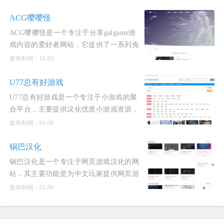
件，WIN软件下载，CAD 3DMAX的实用
教程，收录最新最全的STEAM单机破
ACG嘤嘤怪
ACG嘤嘤怪是一个专注于分享galgame游
戏内容的爱好者网站，它提供了一系列免
费汉化的游戏下载服务。这个平台主要分
发布时间：11-03
享的游戏类型包括SLG（策略类游戏）和
RPG（角色扮演游戏），并且致力于
U77总有好游戏
U77总有好游戏是一个专注于小游戏的聚
合平台，主要提供汉化优质小游戏资源，
同时为独立游戏作者提供作品发布的机
发布时间：01-08
会。该网站以“摸鱼”和“轻松”为主题，适
合玩家在空闲时间消磨时间，无需长时间
锅巴汉化
投入或复杂操作，即可体验到简
锅巴汉化是一个专注于网页游戏汉化的网
站，其主要功能是为中文玩家提供网页游
戏的本地化服务。锅巴汉化团队通过开发
发布时间：01-09
和使用汉化插件，以及手动翻译的方式，
将英文网页游戏的内容转化为中文，从而
方便中文玩家更好地体验游戏