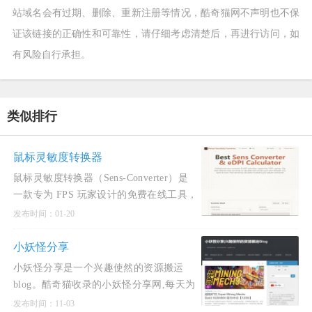
站域名会有过期、删除、重新注册等情况，酷奇猫网不声明也不保
证该链接的正确性和可靠性，请仔细考虑清楚后，再进行访问，如
有风险自行承担。
类似排行
鼠标灵敏度转换器
鼠标灵敏度转换器（Sens‑Converter）是
一款专为 FPS 玩家设计的免费在线工具，
旨在帮助玩家在不同游戏之间保持一致的
发布时间：01-20
瞄准手感和肌肉记忆。该站点支持超过
1500 款游戏，涵盖《无畏契约》《CS2》
小妖怪分享
《Apex 英雄》《守望先锋 2
小妖怪分享是一个兴趣使然的资源搬运
blog。酷奇猫收录的小妖怪分享网,每天为
大家更新国内外单机PJ游戏，安卓PJ软
发布时间：11-03