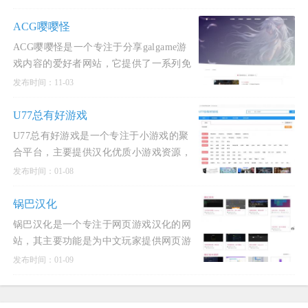
件，WIN软件下载，CAD 3DMAX的实用
教程，收录最新最全的STEAM单机破
ACG嘤嘤怪
ACG嘤嘤怪是一个专注于分享galgame游
戏内容的爱好者网站，它提供了一系列免
费汉化的游戏下载服务。这个平台主要分
发布时间：11-03
享的游戏类型包括SLG（策略类游戏）和
RPG（角色扮演游戏），并且致力于
U77总有好游戏
U77总有好游戏是一个专注于小游戏的聚
合平台，主要提供汉化优质小游戏资源，
同时为独立游戏作者提供作品发布的机
发布时间：01-08
会。该网站以“摸鱼”和“轻松”为主题，适
合玩家在空闲时间消磨时间，无需长时间
锅巴汉化
投入或复杂操作，即可体验到简
锅巴汉化是一个专注于网页游戏汉化的网
站，其主要功能是为中文玩家提供网页游
戏的本地化服务。锅巴汉化团队通过开发
发布时间：01-09
和使用汉化插件，以及手动翻译的方式，
将英文网页游戏的内容转化为中文，从而
方便中文玩家更好地体验游戏