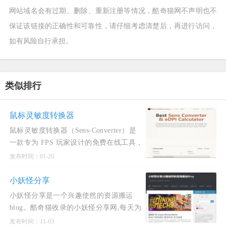
网站域名会有过期、删除、重新注册等情况，酷奇猫网不声明也不
保证该链接的正确性和可靠性，请仔细考虑清楚后，再进行访问，
如有风险自行承担。
类似排行
鼠标灵敏度转换器
鼠标灵敏度转换器（Sens‑Converter）是
一款专为 FPS 玩家设计的免费在线工具，
旨在帮助玩家在不同游戏之间保持一致的
发布时间：01-20
瞄准手感和肌肉记忆。该站点支持超过
1500 款游戏，涵盖《无畏契约》《CS2》
小妖怪分享
《Apex 英雄》《守望先锋 2
小妖怪分享是一个兴趣使然的资源搬运
blog。酷奇猫收录的小妖怪分享网,每天为
大家更新国内外单机PJ游戏，安卓PJ软
发布时间：11-03