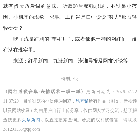
就有点大放厥词的意味。所谓00后整顿职场，不过是小范
围、小概率的现象，求职、工作岂是口中说说“努力”那么轻
轻松松？
吃了流量红利的“羊毛月”，或者像他一样的网红们，没
有活在现实里。
来源：红星新闻、九派新闻、潇湘晨报及网友评论等
特别声明
《网红道歉合集:表情话术一模一样》
更新日期为：2026-07-22
11:37:20；目前浏览的小伙伴达到
37，
酷奇猫
所有作品（图文、音视频
以及网站收录）均由用户自行上传分享，仅供网友学习交流，想了解
查找更多
头条新闻
可以直接搜索查询。若您的权利被侵害，请联系
381291555@qq.com