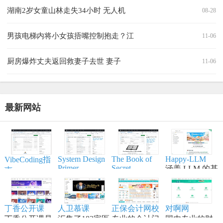
湖南2岁女童山林走失34小时 无人机
08-28
男孩电梯内将小女孩捂嘴控制抱走？江
11-06
厨房爆炸丈夫返回救妻子去世 妻子
11-06
最新网站
System Design
The Book of
Happy-LLM
VibeCoding指
Primer
Secret
涵盖 LLM 的基
南
Knowledge
帮助开发者学
本原理,训练流
一个通过与 AI
实用的列表、
习大型系统设
程,模型构建等
结对编程，将
手册、备忘
计原理、备战
内容,适合具备
想法变为现实
单、黑客技
丁香公开课
人卫慕课
正保会计网校
对啊网
技术面试，是
一定编程和深
的终极工作站
巧、一行代
丁香公开课是
汇集了182家医
专业的会计门
国内专业的财
系统设计领域
度学习知识的