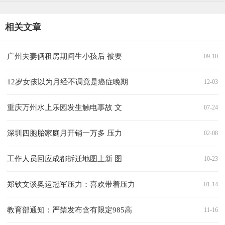
相关文章
广州夫妻俩租房期间生小孩后 被要
09-10
12岁女孩以为月经不调竟是癌症晚期
12-03
重庆万州水上乐园发生触电事故 文
07-24
深圳四胞胎家庭月开销一万多 压力
02-08
工作人员回应成都拆迁地图上新 图
10-23
郑钦文谈奥运冠军压力：喜欢带着压力
01-14
教育部通知：严禁发布含有限定985高
11-16