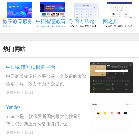
码、命令行/网
将传统线下授
学高等院校的
户网站，专注
经财会会计类
的权威学习资
学习者。
页工具资源。
课搬到网络平
顶尖资源
财会职业培训
职业教育分班
源。
台
品牌,从事初级
直播网校
数字教育服务
中国智慧教育
学习方法论
图之典
会计职称考试
平台
公共服务平台
将各类思维模
可视化图表学
以数字化推动
全称中国国家
型、创新方法
习网站
教育高质量发
智慧教育公共
和项目管理工
展为核心，服
服务平台国际
具进行结构化
热门网站
务全国各级各
版
归纳
类学校、教
师、学生及社
中国家谱知识服务平台
会公众。
中国家谱知识服务平台是一个免费的家谱
检索工具，致力于为大众提供
发布时间：10-21
Yandex
Yandex是一款俄罗斯国内最大的搜索引
擎，俄罗斯重要网络服务门户之
发布时间：10-21