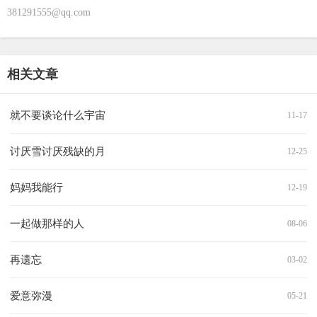
381291555@qq.com
相关文章
就不要谈论什么宇宙
11-17
讨厌雪讨厌残缺的月
12-25
妈妈我能行
12-19
一起做那样的人
08-06
再遗忘
03-02
爱意弥漫
05-21