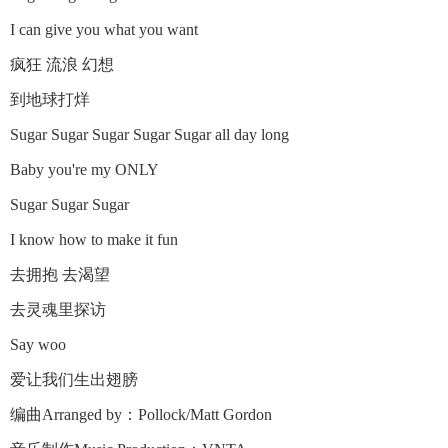
I can give you what you want
疯狂 流浪 幻想
到地球打烊
Sugar Sugar Sugar Sugar Sugar all day long
Baby you're my ONLY
Sugar Sugar Sugar
I know how to make it fun
去拥抱 去渴望
去灵魂里探访
Say woo
爱让我们生出翅膀
编曲Arranged by：Pollock/Matt Gordon