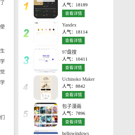
了
人气：18189
台
查看详情
Yandex
使
人气：18114
查看详情
学生
97盘搜
人气：10411
给学
查看详情
觉
Uchinoko Maker
学
人气：8842
查看详情
包子漫画
人气：7896
你们
查看详情
hellowindows