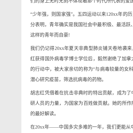
们的身上无时无刻不体现着那个时代所代表的爱
“少年强，则国家强”。五四运动以来120xx年
分表明，青年确实是我国社会中最积极、最活跃
这样的青年而自豪!
我们仍记得20xx年夏天非典型肺炎铺天卷地袭来
红获得国外病毒学博士学位后，毅然谢绝了加拿
的行动中，被大家亲切的称为“与病毒较量的女
潜心研究疫苗，筛选抗病毒的药物。
胡志红凭借着在抗击非典时的特出贡献，成为了
研人员的力量，为国家为百姓做贡献。她的所作
的最好解读。
在20xx年——中国多灾多难的一年，我们更能