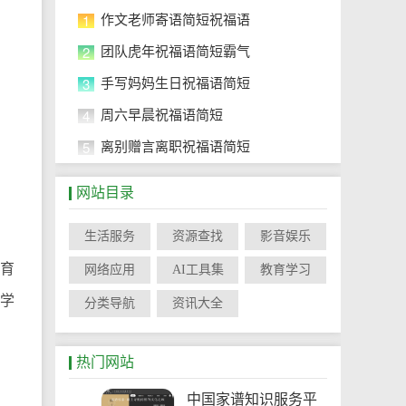
1
作文老师寄语简短祝福语
2
团队虎年祝福语简短霸气
3
手写妈妈生日祝福语简短
4
周六早晨祝福语简短
5
离别赠言离职祝福语简短
网站目录
生活服务
资源查找
影音娱乐
育
网络应用
AI工具集
教育学习
和学
分类导航
资讯大全
热门网站
中国家谱知识服务平