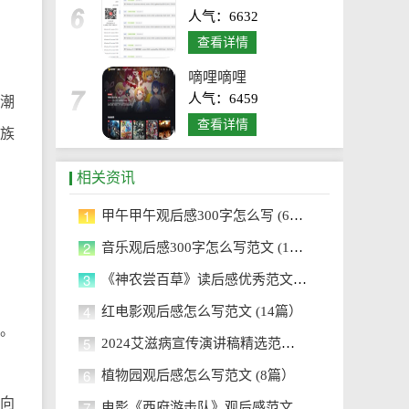
人气：6632
查看详情
嘀哩嘀哩
人气：6459
潮
查看详情
民族
相关资讯
。
1
甲午甲午观后感300字怎么写 (6篇）
2
音乐观后感300字怎么写范文 (14篇）
3
《神农尝百草》读后感优秀范文17篇
4
红电影观后感怎么写范文 (14篇）
。
5
2024艾滋病宣传演讲稿精选范文14篇
6
植物园观后感怎么写范文 (8篇）
全向
7
电影《西府游击队》观后感范文