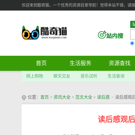
欢迎来到酷奇猫，一个优秀的资源目录导航！觉得本站不错，请按 Ct
首页
生活服务
资源查找
网上购物
聊天交友
音乐试听
生活查询
位置：
首页
>
资讯大全
>
范文大全
>
读后感
>
读后感观后
读后感观后感