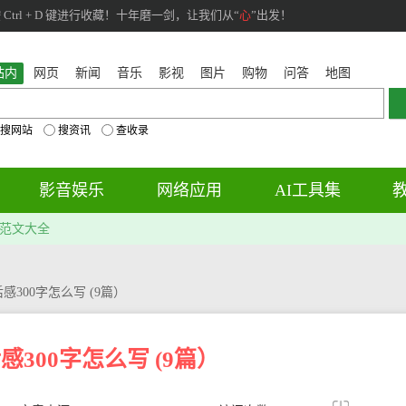
rl + D 键进行收藏！十年磨一剑，让我们从“
心
”出发！
站内
网页
新闻
音乐
影视
图片
购物
问答
地图
搜网站
搜资讯
查收录
影音娱乐
网络应用
AI工具集
范文大全
感300字怎么写 (9篇）
300字怎么写 (9篇）