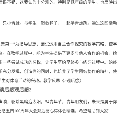
律很不错，这我认为十分难的。特别是低年级的学生。也反映出
一只小青蛙。与学生一起数鸭子，一起学青蛙跳。通过这些活动
健康第一”为指导思想，尝试运用自主合作探究的教学策略，使
地位。在教学过程中，能为学生提供了更多与他人合作的机会，
多一些尝试成功的愉悦，让学生至始至终参与练习过程中。始终
乐充分发挥，创造性的同时，也培养了学生团结协作的精神，使
学生对体育活动的兴趣。教学反思《>观后感》
读后感观后感2
声响，驱除黑暗迎太阳，54青年节，青年朋友们，未来是属于
纪念五四100周年大会观后感心得体会精选，希望帮助到大家!