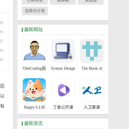
心得体会
演讲稿
读后感
总结与计划
28
最新网站
29
27
29
10
VibeCoding指
System Design
The Book of
南
Primer
Secret
后
Knowledge
以
而有
Happy-LLM
丁香公开课
人卫慕课
最新资讯