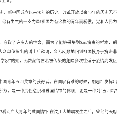
国主义。
的历史、新中国成立以来70年的历史、改革开放以来40年的历史无
、最有生气的一支力量!祖国为有这样的青年而骄傲，党和人民
，夺取了许多人的性命，而为了能够采集到Sars病毒的样本，
大众单位提出的博士后邀请，义无反顾地回到祖国投身于抗击非
科学家”的她，无数起得冒着被传染的危险多次往返于疫情高发
中国青年五四奖章的获得者。在国家有难的时候，胡志红发挥出
所为，是一种责任意识和爱国精神的体现，更是一种对“五四精
从中看到广大青年的爱国情怀!在汶川大地震发生之后，曾经的天