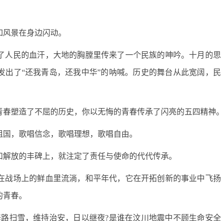
如风景在身边闪动。
了人民的血汗，大地的胸膛里传来了一个民族的呻吟。十月的思
发出了“还我青岛，还我中华”的呐喊。历史的舞台从此宽阔，
青春塑造了不屈的历史，你以无悔的青春传承了闪亮的五四精神
祖国，歌唱信念，歌唱理想，歌唱自由。
和解放的丰碑上，就注定了责任与使命的代代传承。
在战场上的鲜血里流淌，和平年代，它在开拓创新的事业中飞扬
的青春。
修路扫雪，维持治安，日以继夜?是谁在汶川地震中不顾生命安