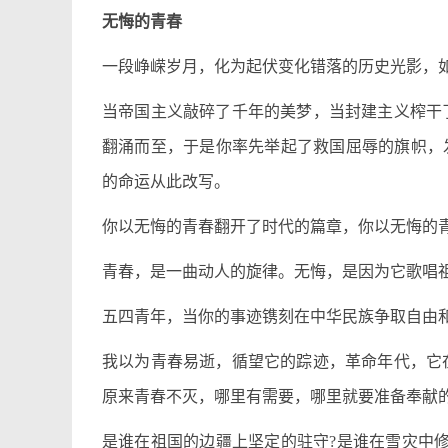
无悔的青春
一段峥嵘岁月，化为起伏变化错落的历史光影，
当帝国主义敲碎了千年的美梦，当封建主义榨干
翻涌而至，于是你率先举起了救国屈辱的旗帜，
的命运从此改写。
你以无悔的青春翻开了时代的篇章，你以无悔的
青春，是一曲动人的旋律。无悔，是因为它歌唱
五四青年，当你的事迹镌刻在中华民族争取自由
我以为青春易逝，循望它的踪迹，革命年代，它
原来青春不灭，哪里有需要，哪里就要准备奉献
是谁在祖国的边疆上坚定的驻守?是谁在雪灾中