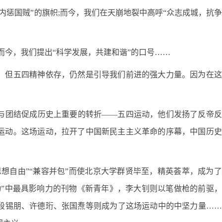
内惩国贼”的旗帜;而今，我们在天崩地裂中高呼“众志成城，抗
而今，我们提出“科学发展，共建和谐”的口号……
，但五四精神依存，仍然是引导我们前进的强大力量。因为在这
醒与团结促成历史上重要的转折——五四运动，他们发扬了反帝
运动。这场运动，拉开了中国新民主主义革命的序幕，中国历史
想自由”“兼容并包”而使北京大学群贤毕至，精英荟萃，成为
动”中最具影响力的刊物《新青年》，李大钊则以笔做枪的前驱
段锡朋、许德珩、张国焘等则成为了这场运动中的中坚力量……