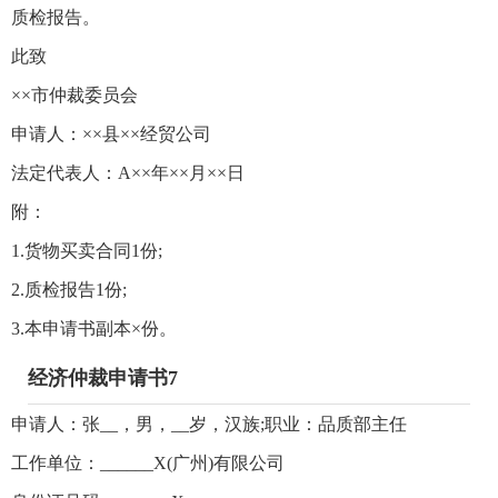
质检报告。
此致
××市仲裁委员会
申请人：××县××经贸公司
法定代表人：A××年××月××日
附：
1.货物买卖合同1份;
2.质检报告1份;
3.本申请书副本×份。
经济仲裁申请书7
申请人：张__，男，__岁，汉族;职业：品质部主任
工作单位：______X(广州)有限公司