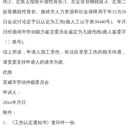
伤;2、左第五指骨开放性骨折;3、左足背异物残留;4、左第二
趾骨撕脱性骨折。曲靖市人力资源和社会保障局于年12月26
日会议讨论定予以认定为工伤(曲人工认字第30440号)。年月
日经曲靖市劳动能力鉴定委员会鉴定为九级伤残(曲人鉴委字
〔〕第号)。
综上所述，申请人因工受伤，依法应享受工伤的相关待遇，
请贵委支持申请人的请求为谢。
此致
宣威市劳动仲裁委员会
申诉人：
20xx年月日
附件：
1、《工伤认定通知书》复印件一份;