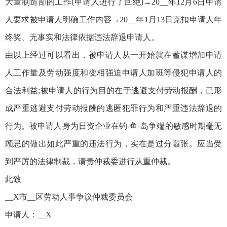
大量制造部的工作(申请人进行了回绝)→20__年12月6日申请
人要求被申请人明确工作内容→20__年1月13日克扣申请人年
终奖、无事实和法律依据违法辞退申请人。
由以上经过可以看出，被申请人从一开始就在蓄谋增加申请
人工作量及劳动强度和变相强迫申请人加班等侵犯申请人的
合法利益;被申请人的行为目的在于逃避支付劳动报酬，已形
成严重逃避支付劳动报酬的逃匿犯罪行为和严重违法辞退的
行为。被申请人身为日资企业在钓-鱼-岛争端的敏感时期毫无
顾忌的做出如此严重的违法行为，实在是过分嚣张。应当受
到严厉的法律制裁，请贵仲裁委进行从重仲裁。
此致
__X市__区劳动人事争议仲裁委员会
申请人：__X