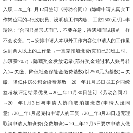
入职→20__年1月12日签订《劳动合同1》(隐瞒申请人真实工
作岗位写的–行政职员、没明确工作内容、工资2500元/月–李
玲说：“合同只是形式而已，不要在意，待遇和面试谈的一样
不会改变。”)→安排申请人本职外工作内容使申请人的工作量
达到两人以上的工作量→一直克扣加班费(克扣已加班工时、
加班费×0.7)→隐藏奖金发放记录(部分奖金通过私人账号转
入)→欠缴、降低社会保险金缴费基数(以2500元为基数)→欠
缴、降低住房公积金缴费基数→20__年11月15日员工合同续
签考核评定结果优良→20__年11月30日签订《劳动合同2》
→20__年1月3日与申请人协商取消加班费(申请人没同
意)→20__年1月起克扣申请人的工资→20__年3月23日起无理
取消申请人加班费(免费加班)→20__年12月5日要求申请人做