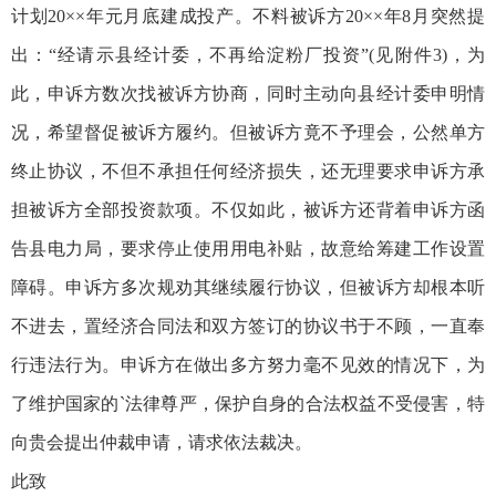
计划20××年元月底建成投产。不料被诉方20××年8月突然提
出：“经请示县经计委，不再给淀粉厂投资”(见附件3)，为
此，申诉方数次找被诉方协商，同时主动向县经计委申明情
况，希望督促被诉方履约。但被诉方竟不予理会，公然单方
终止协议，不但不承担任何经济损失，还无理要求申诉方承
担被诉方全部投资款项。不仅如此，被诉方还背着申诉方函
告县电力局，要求停止使用用电补贴，故意给筹建工作设置
障碍。申诉方多次规劝其继续履行协议，但被诉方却根本听
不进去，置经济合同法和双方签订的协议书于不顾，一直奉
行违法行为。申诉方在做出多方努力毫不见效的情况下，为
了维护国家的`法律尊严，保护自身的合法权益不受侵害，特
向贵会提出仲裁申请，请求依法裁决。
此致