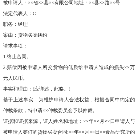
被申请人：××省××县××有限公司地址：××县××路××号
法定代表人：C
职务：经理
案由：货物买卖纠纷
请求事项：
1.终止合同。
2.赔偿因被申请人所交货物的低质给申请人造成的损失××万
元人民币。
事实和理由：(应详述，此略。)
基于上述事实，为维护申请人合法权益，根据合同中约定的
仲裁条款，特申请××仲裁委员会予以仲裁。
证据和证据来源，证人姓名和地址：××年××月××日申请人与
被申请人签订的货物买卖合同;××年××月××日××食品研究所的