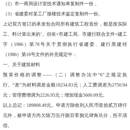
（2）市一商局设计室技术通知单复制件一份，
（3）省建委对某工厂接楼技术鉴定复制件一份。
上记双方签订的承发包合同所有建筑工程造价，都是按实际
工、料计算出来的’。但依×市建工局、市建行联合文件×建工
字（1986）第78号关于贯彻执行省建委、建行黑建经
（1986）第18号文件的补充规定中：
一、关于建筑材料
预算价格的调整——（二）调整办法中“6”之规定执
行。“差”为材料调差金额18234.83元；人工费调差为2750.94
元；管理费增调为2226.95元；增加现金5600.09元。
以上总记：189808.49元。申请方除收到人民币壹拾贰万肆仟
元外，被申请方尚欠陆万伍仟捌百零捌元肆角玖分，拒不清
偿。