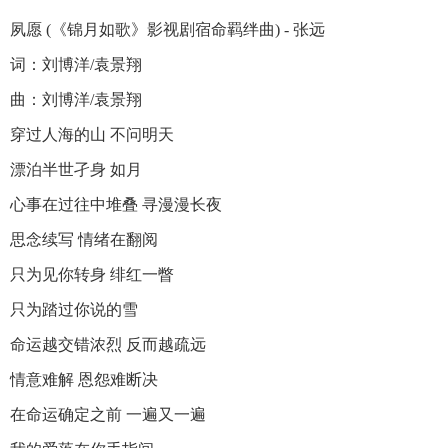
夙愿 (《锦月如歌》影视剧宿命羁绊曲) - 张远
词：刘博洋/袁景翔
曲：刘博洋/袁景翔
穿过人海的山 不问明天
漂泊半世孑身 如月
心事在过往中堆叠 寻漫漫长夜
思念续写 情绪在翻阅
只为见你转身 绯红一瞥
只为踏过你说的雪
命运越交错浓烈 反而越疏远
情意难解 恩怨难断决
在命运确定之前 一遍又一遍