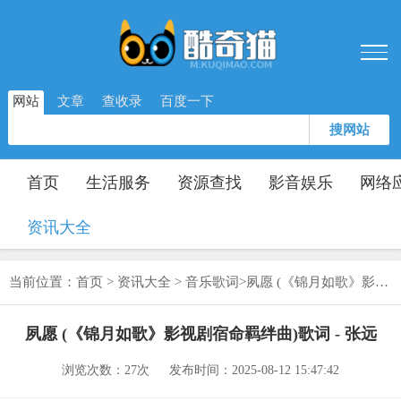
网站
文章
查收录
百度一下
搜网站
首页
生活服务
资源查找
影音娱乐
网络
资讯大全
当前位置：
首页
>
资讯大全
>
音乐歌词
>
夙愿 (《锦月如歌》影视剧宿命羁绊曲)歌词 - 张远
夙愿 (《锦月如歌》影视剧宿命羁绊曲)歌词 - 张远
浏览次数：
27次
发布时间：2025-08-12 15:47:42