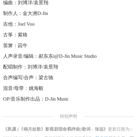
编曲：刘博洋/袁景翔
制作人：金大洲D-Jin
吉他：Joel Voo
古筝：紫格
笛箫：囚牛
人声录音/编辑：郝东东i@D-Jin Music Studio
配唱制作：刘博洋/袁景翔
合声编写/合声：梁古驰
混音/母带：姚海毅
OP/音乐制作出品：D-Jin Music
特别声明
《夙愿 (《锦月如歌》影视剧宿命羁绊曲)歌词 - 张远》
更新日期为：