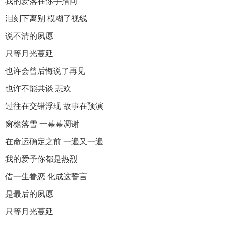
我的爱落在你手指间
泪刻下离别 模糊了视线
说不清的夙愿
只等月光蔓延
也许会曾后悔说了再见
也许不能共谈 悲欢
过往在交错浮现 故事在预演
窗檐落雪 一幕幕凋谢
在命运确定之前 一遍又一遍
我的爱予你都是热烈
借一生眷恋 化成这誓言
是最后的夙愿
只等月光蔓延