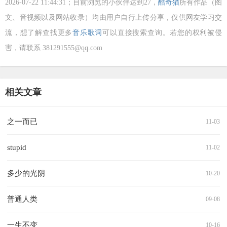
2026-07-22 11:44:31；目前浏览的小伙伴达到
27，
酷奇猫
所有作品（图
文、音视频以及网站收录）均由用户自行上传分享，仅供网友学习交
流，想了解查找更多
音乐歌词
可以直接搜索查询。若您的权利被侵
害，请联系 381291555@qq.com
相关文章
之一而已
11-03
stupid
11-02
多少的光阴
10-20
普通人类
09-08
一生不变
10-16