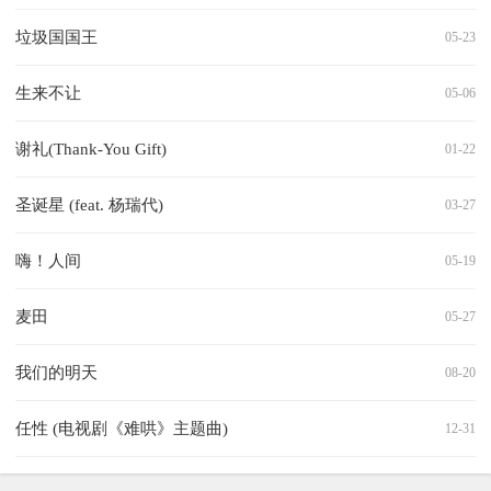
垃圾国国王
05-23
生来不让
05-06
谢礼(Thank-You Gift)
01-22
圣诞星 (feat. 杨瑞代)
03-27
嗨！人间
05-19
麦田
05-27
我们的明天
08-20
任性 (电视剧《难哄》主题曲)
12-31