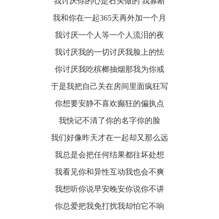
我讨厌你的心是石头做的 我寡断
我和你在一起365天再外加一个月
我讨厌一个人等一个人流泪的夜
我讨厌我的一切讨厌我脸上的怯
你讨厌我吃槟榔抽烟那我为你戒
于是我把自己关在房间里面疯狂写
你想要安静不喜欢癫狂的偏执点
我快记不清了你的名字你的脸
我们好像昨天才在一起却又那么远
我总是会把任何结果都往坏处想
我看见你和异性互动我也会不爽
我想听你说早安晚安你说你不讲
你总爱把我免打扰我却怕它不响