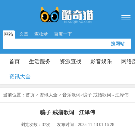
网站
文章
查收录
百度一下
搜网站
首页
生活服务
资源查找
影音娱乐
网络
资讯大全
当前位置：
首页
>
资讯大全
>
音乐歌词
>
骗子 戒指歌词 - 江泽伟
骗子 戒指歌词 - 江泽伟
浏览次数：
37次
发布时间：2025-11-13 01:16:28