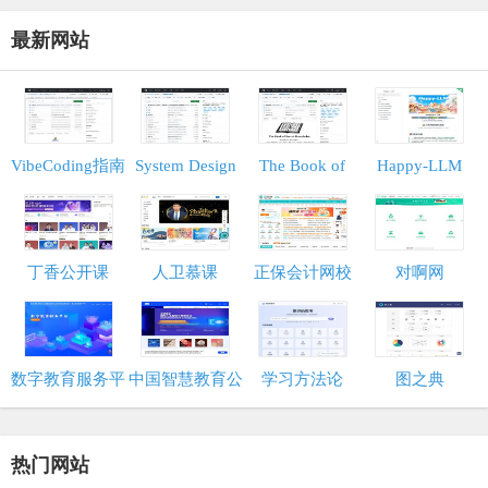
最新网站
VibeCoding指南
System Design
The Book of
Happy-LLM
Primer
Secret
Knowledge
丁香公开课
人卫慕课
正保会计网校
对啊网
数字教育服务平
中国智慧教育公
学习方法论
图之典
台
共服务平台
热门网站