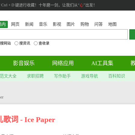
rl + D 键进行收藏！十年磨一剑，让我们从“
心
”出发！
站内
网页
新闻
音乐
影视
图片
购物
问答
地图
搜网站
搜资讯
查收录
影音娱乐
网络应用
AI工具集
范文大全
求职招聘
写作助手
游戏导航
百科知识
er
词 - Ice Paper