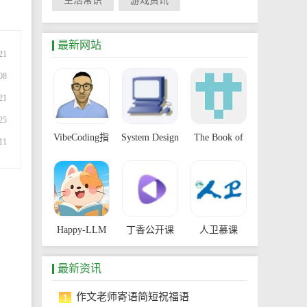
生活常识
游戏资讯
最新网站
21
08
21
25
VibeCoding指
System Design
The Book of
11
南
Primer
Secret
Knowledge
Happy-LLM
丁香公开课
人卫慕课
最新资讯
1
作文老师寄语简短祝福语