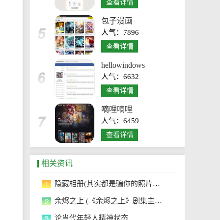
查看详情
包子漫画
人气：7896
查看详情
hellowindows
人气：6632
查看详情
嘀哩嘀哩
人气：6459
查看详情
相关资讯
1
隐藏相册(其实都是骗你的照片我没
2
余烬之上 (《余烬之上》剧集主题曲
3
论当代年轻人精神状态