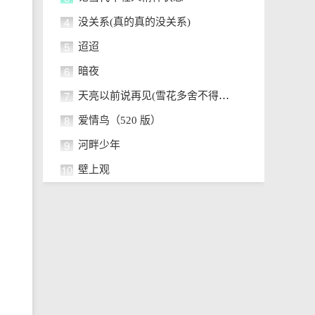
4
没关系(真的真的没关系)
5
迢迢
6
暗夜
7
天亮以前说再见(雪花多舍不得冬天)
8
爱情鸟（520 版）
9
河畔少年
10
壁上观