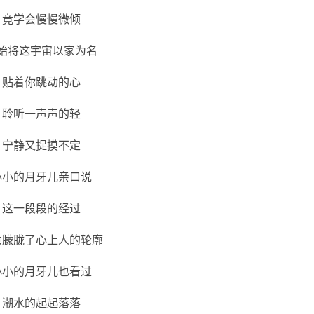
竟学会慢慢微倾
始将这宇宙以家为名
贴着你跳动的心
聆听一声声的轻
宁静又捉摸不定
小小的月牙儿亲口说
这一段段的经过
意朦胧了心上人的轮廓
小小的月牙儿也看过
潮水的起起落落