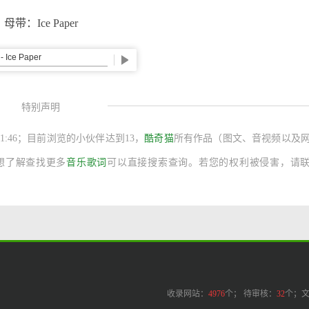
母带：Ice Paper
特别声明
11:51:46；目前浏览的小伙伴达到
13，
酷奇猫
所有作品（图文、音视频以及
想了解查找更多
音乐歌词
可以直接搜索查询。若您的权利被侵害，请
收录网站：
4976
个； 待审核：
32
个；