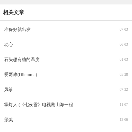
相关文章
准备好就出发
07-03
动心
06-03
石头想有糖的温度
01-03
爱两难(Dilemma)
05-28
风筝
07-22
掌灯人 (《七夜雪》电视剧山海一程
11-07
颁奖
12-06