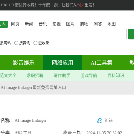
rl + D 键进行收藏！十年磨一剑，让我们从“
心
”出发！
站内
网页
新闻
音乐
影视
图片
购物
问答
地图
搜网站
搜资讯
查收录
影音娱乐
网络应用
AI工具集
范文大全
求职招聘
写作助手
游戏导航
百科知识
>
AI Image Enlarger最新免费网址入口
具
站名称：
AI Image Enlarger
纠错
属分类：
收录日期：
图片工具
2024-11-05 20:32:02