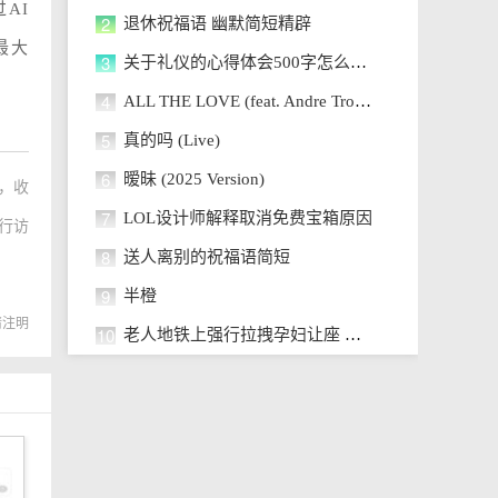
AI
2
退休祝福语 幽默简短精辟
持最大
3
关于礼仪的心得体会500字怎么写 (8
4
ALL THE LOVE (feat. Andre Troutm
5
真的吗 (Live)
6
暧昧 (2025 Version)
，收
7
LOL设计师解释取消免费宝箱原因
行访
8
送人离别的祝福语简短
9
半橙
转载请注明
10
老人地铁上强行拉拽孕妇让座 网友：