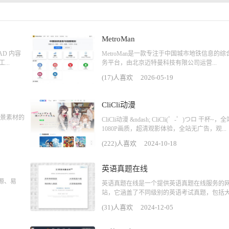
MetroMan
AD 内容
MetroMan是一款专注于中国城市地铁信息的综
..
务平台，由北京迈特曼科技有限公司运营...
(17)人喜欢
2026-05-19
CliCli动漫
频背景素材的
CliCli动漫 &ndash; CliCli(゜-゜)つロ 干杯~，
1080P画质，超清观影体验，全站无广告，观...
(222)人喜欢
2024-10-18
英语真题在线
开源、易
英语真题在线是一个提供英语真题在线服务的
站，它涵盖了不同级别的英语考试真题，包括大.
(31)人喜欢
2024-12-05