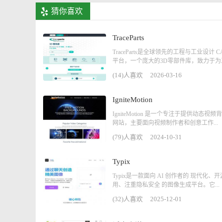
猜你喜欢
TraceParts
TraceParts是全球领先的工程与工业设计 C
平台，一个庞大的3D零部件库，致力于为工.
(14)人喜欢
2026-03-16
IgniteMotion
IgniteMotion 是一个专注于提供动态视
网站，主要面向视频制作者和创意工作...
(79)人喜欢
2024-10-31
Typix
Typix是一款面向 AI 创作者的 现代化、
用、注重隐私安全 的图像生成平台。它...
(32)人喜欢
2025-12-01