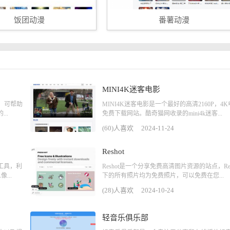
饭团动漫
番薯动漫
MINI4K迷客电影
，可帮助
MINI4K迷客电影是一个最好的高清2160P，4
..
免费下载网站。酷奇猫网收录的mini4k迷客...
(60)人喜欢
2024-11-24
Reshot
成工具，利
Reshot是一个分享免费高清图片资源的站点，Res
...
下的所有照片均为免费照片，可以免费在您...
(28)人喜欢
2024-10-24
轻音乐俱乐部