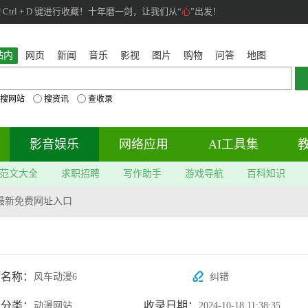
rl + D 键进行收藏！十年磨一剑，让我们从“
心
”出发！
站内
网页
新闻
音乐
影视
图片
购物
问答
地图
搜网站
搜资讯
查收录
影音娱乐
网络应用
AI工具集
范文大全
求职招聘
写作助手
游戏导航
百科知识
最新免费网址入口
站名称：
风车动漫6
纠错
属分类：
收录日期：
动漫网站
2024-10-18 11:38:35