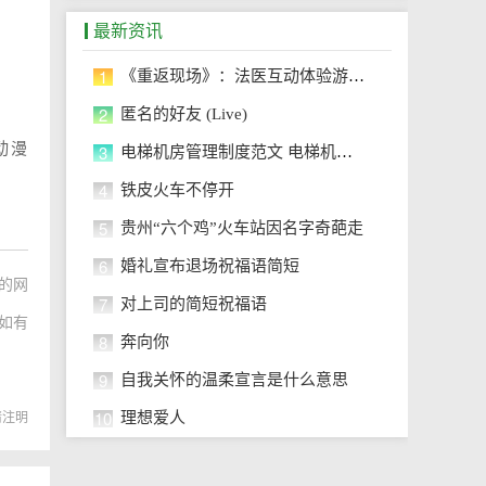
最新资讯
1
《重返现场》：法医互动体验游戏最新
2
匿名的好友 (Live)
动漫
3
电梯机房管理制度范文 电梯机房管
4
铁皮火车不停开
5
贵州“六个鸡”火车站因名字奇葩走
6
婚礼宣布退场祝福语简短
的网
7
对上司的简短祝福语
如有
8
奔向你
9
自我关怀的温柔宣言是什么意思
10
理想爱人
转载请注明