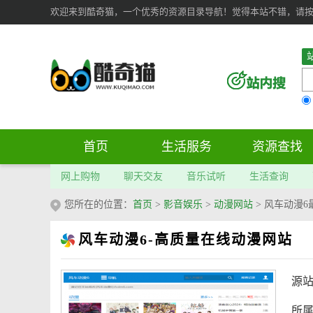
欢迎来到酷奇猫，一个优秀的资源目录导航！觉得本站不错，请按 Ct
首页
生活服务
资源查找
网上购物
聊天交友
音乐试听
生活查询
您所在的位置：
首页
>
影音娱乐
>
动漫网站
>
风车动漫6
风车动漫6-高质量在线动漫网站
源
所