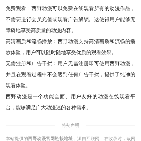
免费观看：西野动漫可以免费在线观看所有的动漫作品，
不需要进行会员充值或观看广告解锁。这使得用户能够无
障碍地享受高质量的动漫内容。
高清画质和流畅播放：西野动漫支持高清画质和流畅的播
放体验，用户可以随时随地享受优质的观看效果。
无需注册和广告干扰：用户无需注册即可使用西野动漫，
并且在观看过程中不会遇到任何广告干扰，提供了纯净的
观看体验。
西野动漫是一个功能全面、用户友好的动漫在线观看平
台，能够满足广大动漫迷的各种需求。
特别声明
本站提供的
西野动漫官网链接地址
，源自互联网，在收录时，该网