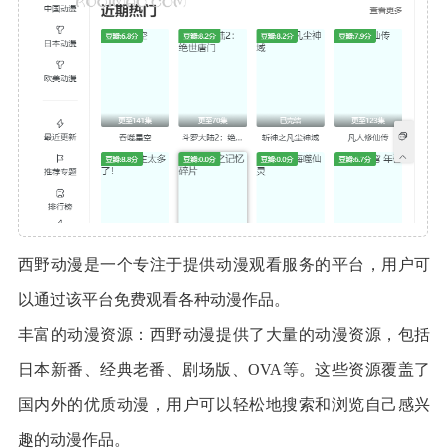
西野动漫是一个专注于提供动漫观看服务的平台，用户可
以通过该平台免费观看各种动漫作品。
丰富的动漫资源：西野动漫提供了大量的动漫资源，包括
日本新番、经典老番、剧场版、OVA等。这些资源覆盖了
国内外的优质动漫，用户可以轻松地搜索和浏览自己感兴
趣的动漫作品。