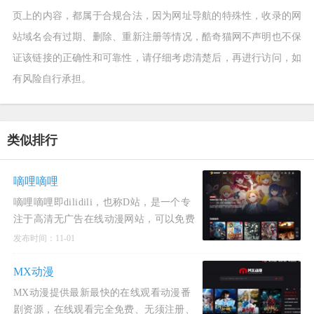
页上的内容，都属于合规合法，因为网址导航的特殊性，收录的网
站域名会有过期、删除、重新注册等情况，酷奇猫网不声明也不保
证该链接的正确性和可靠性，请仔细考虑清楚后，再进行访问，如
有风险自行承担。
类似排行
嘀哩嘀哩
嘀哩嘀哩即dilidili，也称D站，是一个专
注于高清无广告在线动漫网站，可以免费
在线观看动漫视频。嘀哩嘀哩动漫是一个
发布时间：11-01
免费在线观看动漫的网站。嘀哩嘀哩提供
了丰富的动漫资源，包括
MX动漫
MX动漫提供最新最快的在线观看动漫番
剧资源，在线观看完全免费、无须注册、