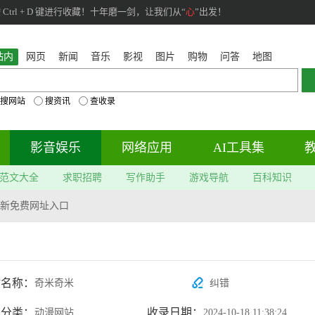
rl + D 键进行收藏！十年磨一剑，让我们从“
心
”出发！
站内
网页
新闻
音乐
影视
图片
购物
问答
地图
搜网站
搜资讯
查收录
影音娱乐
网络应用
AI工具集
范文大全
求职招聘
写作助手
游戏导航
百科知识
新免费网址入口
站名称：
奇米奇米
纠错
属分类：
收录日期：
动漫网站
2024-10-18 11:38:24