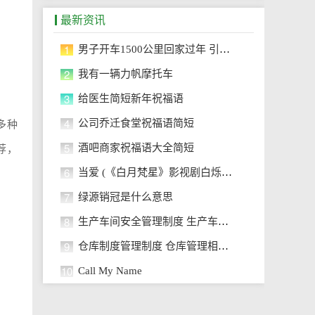
最新资讯
1
男子开车1500公里回家过年 引发网
2
我有一辆力帆摩托车
3
给医生简短新年祝福语
4
公司乔迁食堂祝福语简短
多种
5
酒吧商家祝福语大全简短
荐，
6
当爱 (《白月梵星》影视剧白烁人物
7
绿源销冠是什么意思
8
生产车间安全管理制度 生产车间安
9
仓库制度管理制度 仓库管理相关制
10
Call My Name