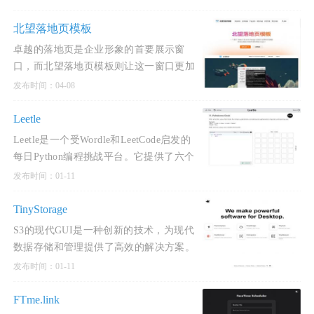
学习。此方式不仅能够以更加互动、个性
化的模式帮
北望落地页模板
卓越的落地页是企业形象的首要展示窗
口，而北望落地页模板则让这一窗口更加
璀璨夺目。在数字化时代，一个美观且专
发布时间：04-08
业的企业落地页至关重要，但开发高质量
的页面却充满挑战。为此，我
Leetle
Leetle是一个受Wordle和LeetCode启发的
每日Python编程挑战平台。它提供了六个
精心设计的测试用例，让用户通过不断尝
发布时间：01-11
试和练习来提升编程技能。平台支持六次
尝试机会，鼓励用户反
TinyStorage
S3的现代GUI是一种创新的技术，为现代
数据存储和管理提供了高效的解决方案。
该界面结合了现代设计理念和先进的技
发布时间：01-11
术，具有直观、易用、灵活的特点。通过
该GUI，用户可以轻松地管理
FTme.link