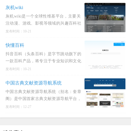
2002年3月30日建站以来，
灰机wiki
灰机wiki是一个全球性维基平台，主要关
注动漫、游戏、影视等领域的兴趣百科社
区。该平台自2015年3月上线以来，已经
发布时间：10-21
发展成为全球规模第四大的MediaWiki驱
动网站，同时也是规模第二
快懂百科
抖音百科（头条百科）是字节跳动旗下的
一款百科产品，将专注于专业知识和文化
方面。抖音百科是一个由字节跳动公司旗
发布时间：10-21
下的北京抖音信息服务有限公司孵化的互
联网百科全书平台，致力于
中国古典文献资源导航系统
中国古典文献资源导航系统（别名：奎章
阁）是中国首家古典文献资源导航平台，
属于数字人文基础设施，2019年10月在线
发布时间：12-27
发布。中国古典文献资源导航系统，别名
奎章阁，是中国首个古典文献资源