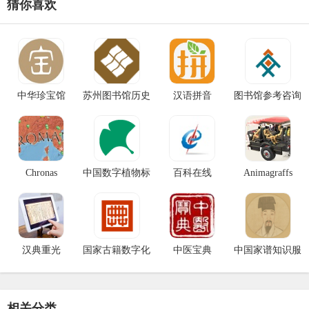
猜你喜欢
中华珍宝馆
苏州图书馆历史
汉语拼音
图书馆参考咨询
文献总库
联盟
Chronas
中国数字植物标
百科在线
Animagraffs
本馆（CVH）
汉典重光
国家古籍数字化
中医宝典
中国家谱知识服
资源总平台
务平台
相关分类