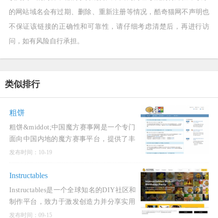
的网站域名会有过期、删除、重新注册等情况，酷奇猫网不声明也
不保证该链接的正确性和可靠性，请仔细考虑清楚后，再进行访
问，如有风险自行承担。
类似排行
粗饼
粗饼&middot;中国魔方赛事网是一个专门
面向中国内地的魔方赛事平台，提供了丰
富的功能和服务。该网站与世界魔方协会
发布时间：10-19
（WCA）官网具有类似的功能，主要用于
公示和报名中国内地的所有W
Instructables
Instructables是一个全球知名的DIY社区和
制作平台，致力于激发创造力并分享实用
的项目教程。自2005年创立以来，
发布时间：09-15