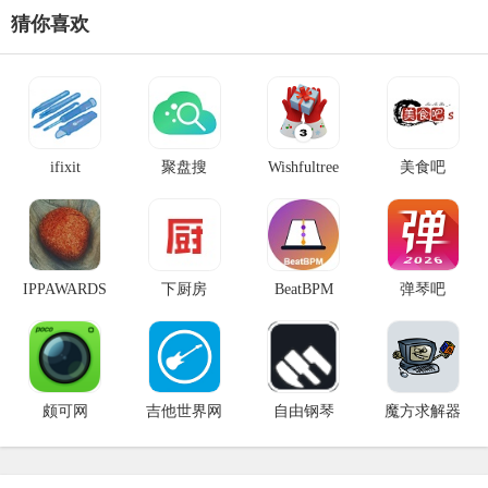
求。听懂一切官网入口网址：htt
猜你喜欢
ifixit
聚盘搜
Wishfultree
美食吧
IPPAWARDS
下厨房
BeatBPM
弹琴吧
颇可网
吉他世界网
自由钢琴
魔方求解器