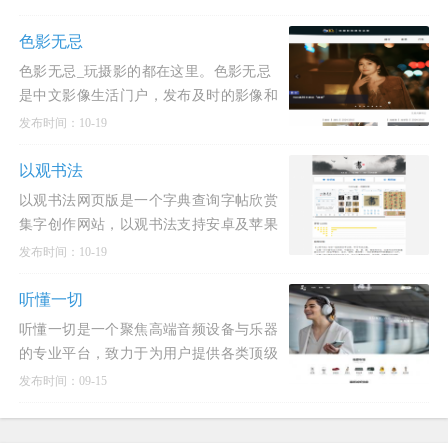
Instructables已成为手工爱好者、工程师、
艺术家和教育者的灵感源泉，提供从简单
色影无忌
手工到高科技制作的丰富内容
色影无忌_玩摄影的都在这里。色影无忌
是中文影像生活门户，发布及时的影像和
摄影行业动态新闻和权威的器材评测和产
发布时间：10-19
品资讯，提供高质量的摄影作品发布，摄
影技巧交流与分享，拥有活
以观书法
以观书法网页版是一个字典查询字帖欣赏
集字创作网站，以观书法支持安卓及苹果
手机app。以古为鉴，观复知常。酷奇猫
发布时间：10-19
网收录的以观书法与您一起欣赏汉字之
美，学习书法之道。以观书法是一本中国
听懂一切
书法大字典，可查询行、草、隶、
听懂一切是一个聚焦高端音频设备与乐器
的专业平台，致力于为用户提供各类顶级
音频产品的最新试听信息与详细介绍，涵
发布时间：09-15
盖多个品类与知名品牌，满足不同用户在
音乐聆听、创作及演奏等方面的高端需