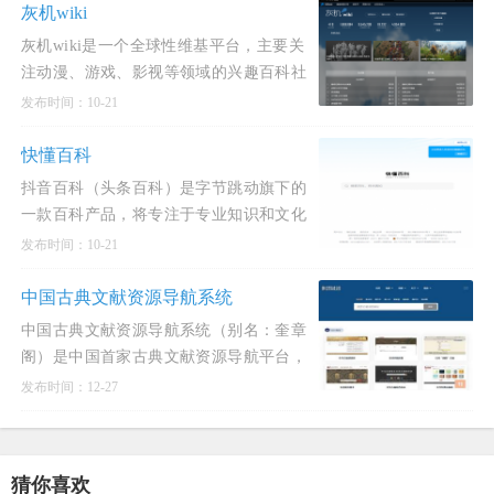
2002年3月30日建站以来，
灰机wiki
灰机wiki是一个全球性维基平台，主要关
注动漫、游戏、影视等领域的兴趣百科社
区。该平台自2015年3月上线以来，已经
发布时间：10-21
发展成为全球规模第四大的MediaWiki驱
动网站，同时也是规模第二
快懂百科
抖音百科（头条百科）是字节跳动旗下的
一款百科产品，将专注于专业知识和文化
方面。抖音百科是一个由字节跳动公司旗
发布时间：10-21
下的北京抖音信息服务有限公司孵化的互
联网百科全书平台，致力于
中国古典文献资源导航系统
中国古典文献资源导航系统（别名：奎章
阁）是中国首家古典文献资源导航平台，
属于数字人文基础设施，2019年10月在线
发布时间：12-27
发布。中国古典文献资源导航系统，别名
奎章阁，是中国首个古典文献资源
猜你喜欢