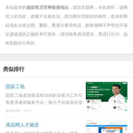
本站提供的
超级简历官网链接地址
，源自互联网，在收录时，该网
页上的内容，都属于合规合法，因为网址导航的特殊性，收录的网
站域名会有过期、删除、重新注册等情况，酷奇猫网不声明也不保
证该链接的正确性和可靠性，请仔细考虑清楚后，再进行访问，如
有风险自行承担。
类似排行
甜薪工场
甜薪工场是连接远程自由职业者与工作任
务需求者的服务平台；致力于创造高价值
的自由工作市场，为企业提供灵活、高适
发布时间：10-17
配的用工服务，完成灵活多样的远程工作
任务，使自由职业者可以充
液晶网人才频道