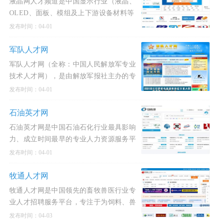
液晶网人才频道是中国显示行业（液晶、
OLED、面板、模组及上下游设备材料等
领域）垂直细分的专业招聘平台。作为行
发布时间：04-01
业内权威的人才供需桥梁，它不仅为从事
显示技术研发、制造管理、设备维护的技
军队人才网
术人才提供精准的
军队人才网（全称：中国人民解放军专业
技术人才网），是由解放军报社主办的专
门服务于中国人民解放军人才队伍建设的
发布时间：04-01
国家级专业技术人才招聘与服务平台。该
网站是军队文职人员招聘的唯一官方入
石油英才网
口，是国家全军文职人员招聘考试
石油英才网是中国石油石化行业最具影响
力、成立时间最早的专业人力资源服务平
台之一。该平台由北京石油在线人力资源
发布时间：04-01
有限公司运营维护，自2000年创办以来，
始终专注于为油气田勘探、开采、炼化、
牧通人才网
储运、装备制造及相关技
牧通人才网是中国领先的畜牧兽医行业专
业人才招聘服务平台，专注于为饲料、兽
药、养殖、动保、水产及宠物等泛畜牧领
发布时间：04-03