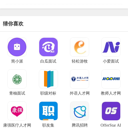
域提供精准的人才对接服务。作为垂直行
业的招聘专家，牧通人才网深耕行业多
年，已发展成为连接企业与求
猜你喜欢
简小派
白瓜面试
轻松游牧
小爱面试
青柚面试
职级对标
外语人才网
教师人才网
康强医疗人才网
职友集
腾讯招聘
OfferStar AI