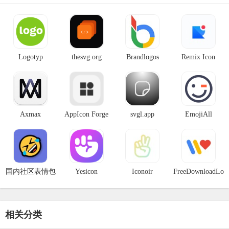
Logotyp
thesvg.org
Brandlogos
Remix Icon
Axmax
AppIcon Forge
svgl.app
EmojiAll
国内社区表情包
Yesicon
Iconoir
FreeDownloadLog
收录
相关分类