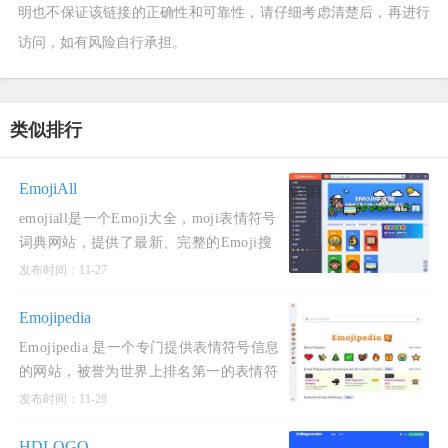
明也不保证该链接的正确性和可靠性，请仔细考虑清楚后，再进行
访问，如有风险自行承担。
类似排行
EmojiAll
emojiall是一个Emoji大全，moji表情符号
词典网站，提供了最新、完整的Emoji搜
索和相关信息，包括表情符号含义、使用
发布时间：11-27
示例、Unicode代码点、高分辨率图片、
复制和粘贴，以及Emoji大数
Emojipedia
Emojipedia 是一个专门提供表情符号信息
的网站，被誉为世界上排名第一的表情符
号参考网站。该网站由Jeremy Burge于
发布时间：11-28
2013年9月创立，旨在为用户提供最专
业、可信赖且最新的表情符
HDLOGO