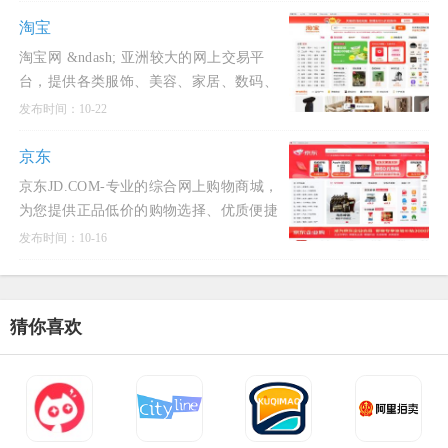
省心！五重补贴 买贵就赔 多重保障 一站
换新。 正品行货
淘宝
淘宝网 &ndash; 亚洲较大的网上交易平
台，提供各类服饰、美容、家居、数码、
话费/点卡充值&hellip; 数亿优质商品，同
发布时间：10-22
时提供担保交易(先收货后付款)等安全交
易保障服务，并由商家
京东
京东JD.COM-专业的综合网上购物商城，
为您提供正品低价的购物选择、优质便捷
的服务体验。商品来自全球数十万品牌商
发布时间：10-16
家，囊括家电、手机、电脑、服装、居
家、母婴、美妆、个护、
猜你喜欢