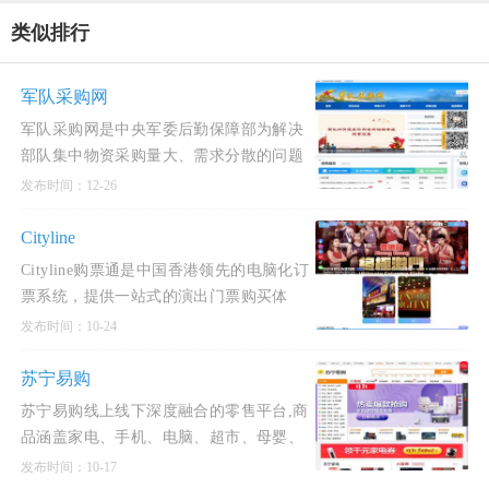
类似排行
军队采购网
军队采购网是中央军委后勤保障部为解决
部队集中物资采购量大、需求分散的问题
而建立的网上平台，主要提供物资、工程
发布时间：12-26
和服务的集中采购服务。该平台覆盖衣、
食、住、行、医、服
Cityline
Cityline购票通是中国香港领先的电脑化订
票系统，提供一站式的演出门票购买体
验。用户可以通过其官网或移动应用进行
发布时间：10-24
购票，享受便捷、快速和安全的服务。
Cityline购票通的官方网
苏宁易购
苏宁易购线上线下深度融合的零售平台,商
品涵盖家电、手机、电脑、超市、母婴、
百货、海外购等品类。换新到苏宁 省钱更
发布时间：10-17