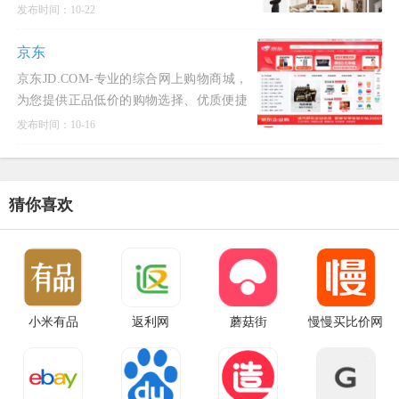
话费/点卡充值&hellip; 数亿优质商品，同
发布时间：10-22
时提供担保交易(先收货后付款)等安全交
易保障服务，并由商家
京东
京东JD.COM-专业的综合网上购物商城，
为您提供正品低价的购物选择、优质便捷
的服务体验。商品来自全球数十万品牌商
发布时间：10-16
家，囊括家电、手机、电脑、服装、居
家、母婴、美妆、个护、
猜你喜欢
小米有品
返利网
蘑菇街
慢慢买比价网