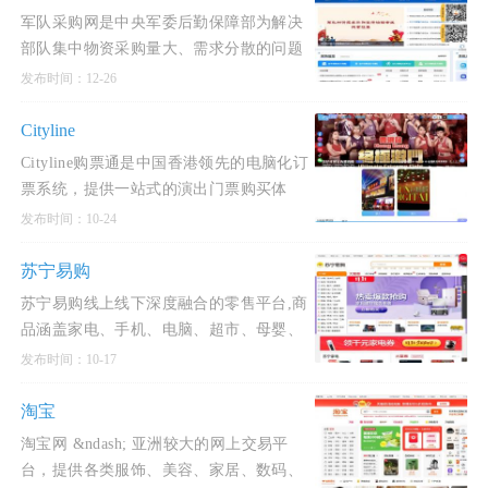
军队采购网是中央军委后勤保障部为解决
部队集中物资采购量大、需求分散的问题
而建立的网上平台，主要提供物资、工程
发布时间：12-26
和服务的集中采购服务。该平台覆盖衣、
食、住、行、医、服
Cityline
Cityline购票通是中国香港领先的电脑化订
票系统，提供一站式的演出门票购买体
验。用户可以通过其官网或移动应用进行
发布时间：10-24
购票，享受便捷、快速和安全的服务。
Cityline购票通的官方网
苏宁易购
苏宁易购线上线下深度融合的零售平台,商
品涵盖家电、手机、电脑、超市、母婴、
百货、海外购等品类。换新到苏宁 省钱更
发布时间：10-17
省心！五重补贴 买贵就赔 多重保障 一站
换新。 正品行货
淘宝
淘宝网 &ndash; 亚洲较大的网上交易平
台，提供各类服饰、美容、家居、数码、