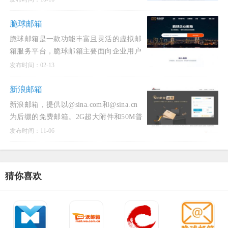
它，通过邮件发送3G的超大附件，体验文
件中转站、日历、记事本、
脆球邮箱
脆球邮箱是一款功能丰富且灵活的虚拟邮
箱服务平台，脆球邮箱主要面向企业用户
和个人用户提供服务，支持自定义域名的
发布时间：02-13
创建与管理，同时提供多种灵活的套餐选
择，满足不同用户的需求。
新浪邮箱
新浪邮箱，提供以@sina.com和@sina.cn
为后缀的免费邮箱。2G超大附件和50M普
通附件，容量5G至无限大，整合新浪微博
发布时间：11-06
应用，支持客户端收发，更加安全，更少
垃圾邮件。手机客户端，app应用商
猜你喜欢