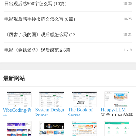
日出观后感500字怎么写 (10篇）
10-30
电影观后感手抄报范文怎么写 (8篇）
10-25
《厉害了我的国》观后感怎么写 (13
10-21
电影《金钱堡垒》观后感范文6篇
11-19
最新网站
System Design
The Book of
Happy-LLM
VibeCoding指
Primer
Secret
涵盖 LLM 的基
南
Knowledge
帮助开发者学
本原理,训练流
一个通过与 AI
实用的列表、
习大型系统设
程,模型构建等
结对编程，将
手册、备忘
计原理、备战
内容,适合具备
想法变为现实