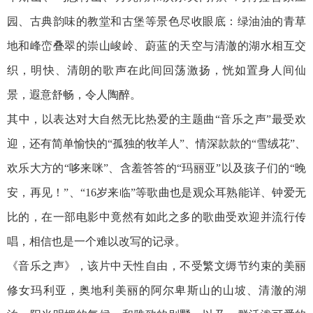
园、古典韵味的教堂和古堡等景色尽收眼底：绿油油的青草
地和峰峦叠翠的崇山峻岭、蔚蓝的天空与清澈的湖水相互交
织，明快、清朗的歌声在此间回荡激扬，恍如置身人间仙
景，遐意舒畅，令人陶醉。
其中，以表达对大自然无比热爱的主题曲“音乐之声”最受欢
迎，还有简单愉快的“孤独的牧羊人”、情深款款的“雪绒花”、
欢乐大方的“哆来咪”、含羞答答的“玛丽亚”以及孩子们的“晚
安，再见！”、“16岁来临”等歌曲也是观众耳熟能详、钟爱无
比的，在一部电影中竟然有如此之多的歌曲受欢迎并流行传
唱，相信也是一个难以改写的记录。
《音乐之声》，该片中天性自由，不受繁文缛节约束的美丽
修女玛利亚，奥地利美丽的阿尔卑斯山的山坡、清澈的湖