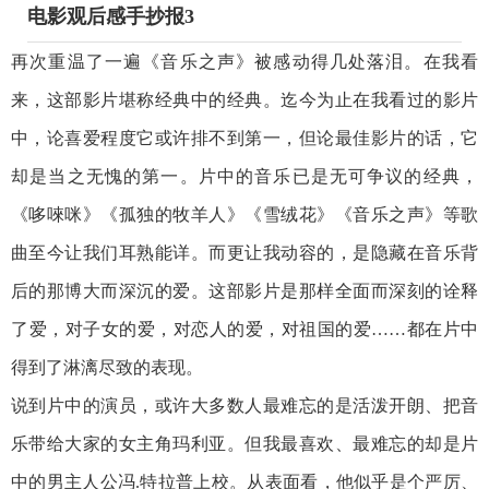
电影观后感手抄报3
再次重温了一遍《音乐之声》被感动得几处落泪。在我看
来，这部影片堪称经典中的经典。迄今为止在我看过的影片
中，论喜爱程度它或许排不到第一，但论最佳影片的话，它
却是当之无愧的第一。片中的音乐已是无可争议的经典，
《哆唻咪》《孤独的牧羊人》《雪绒花》《音乐之声》等歌
曲至今让我们耳熟能详。而更让我动容的，是隐藏在音乐背
后的那博大而深沉的爱。这部影片是那样全面而深刻的诠释
了爱，对子女的爱，对恋人的爱，对祖国的爱……都在片中
得到了淋漓尽致的表现。
说到片中的演员，或许大多数人最难忘的是活泼开朗、把音
乐带给大家的女主角玛利亚。但我最喜欢、最难忘的却是片
中的男主人公冯.特拉普上校。从表面看，他似乎是个严厉、