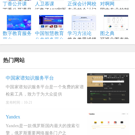
单、黑客技
丁香公开课
人卫慕课
正保会计网校
对啊网
技术面试，是
一定编程和深
的终极工作站
巧、一行代
丁香公开课是
汇集了182家医
专业的会计门
国内专业的财
系统设计领域
度学习知识的
码、命令行/网
将传统线下授
学高等院校的
户网站，专注
经财会会计类
的权威学习资
学习者。
页工具资源。
课搬到网络平
顶尖资源
财会职业培训
职业教育分班
源。
台
品牌,从事初级
直播网校
数字教育服务
中国智慧教育
学习方法论
图之典
会计职称考试
平台
公共服务平台
将各类思维模
可视化图表学
以数字化推动
全称中国国家
型、创新方法
习网站
教育高质量发
智慧教育公共
和项目管理工
展为核心，服
服务平台国际
具进行结构化
热门网站
务全国各级各
版
归纳
类学校、教
师、学生及社
中国家谱知识服务平台
会公众。
中国家谱知识服务平台是一个免费的家谱
检索工具，致力于为大众提供
发布时间：10-21
Yandex
Yandex是一款俄罗斯国内最大的搜索引
擎，俄罗斯重要网络服务门户之