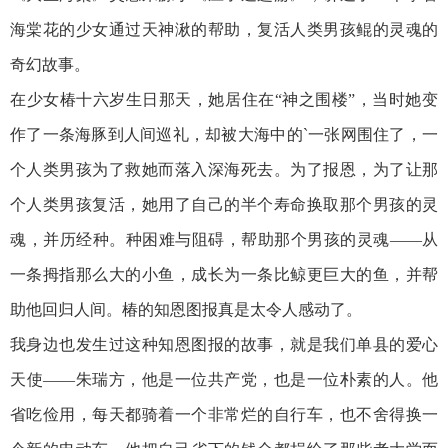
海棠花的少女通过天神湫的帮助，复活人类男孩鲲的灵魂的
奇幻故事。
在少女椿十六岁生日那天，她居住在“神之围楼”，当时她变
作了一条海豚到人间巡礼，却被大海中的`一张网围住了，一
个人类男孩为了救她而落入深海死去。为了报恩，为了让那
个人类男孩复活，她用了自己的半个寿命换取那个男孩的灵
魂，并历经种。种困难与阻碍，帮助那个男孩的灵魂——从
一条拇指那么大的小鱼，成长为一条比鲸更巨大的鱼，并帮
助他回归人间。椿的知恩图报真是太令人感动了。
我身边也发生过这种知恩图报的故事，就是我们单县的爱心
天使——朱瑞方，他是一位共产党，也是一位朴素的人。他
省吃俭用，每天都骑着一个非常烂的自行车，也不舍得换一