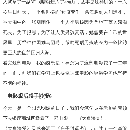
人就拿了一副3D眼睛就进入了4号厅，故事是这样讲的：十六
岁生日那天，一个名叫椿的’女孩变作一条海豚到人间巡礼，
被大海中的一张网困住，一个人类男孩因为救她而落入深海
死去。为了报恩，为了让人类男孩复活，她需要在自己的世
界里，历经种种困难与阻碍，帮助死后男孩成长为一条比鲸
更巨大的鱼并回归大海。
看完这部电影，我的感想是：导演为了这部电影花了十二年
的心血，那我们在学习上也要像这部电影的导演学习他坚持
不懈的精神。
电影观后感手抄报6
今天，是一个阳光明媚的日子，我们金笔学员在老师的带领
下去银座商城四楼看了一部电影——《大鱼海棠》。
《大鱼海棠》灵感来源于《庄子逍遥游》，讲述了一个掌管