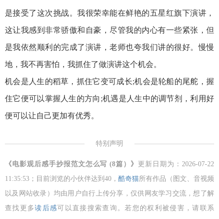
是接受了这次挑战。我很荣幸能在鲜艳的五星红旗下演讲，
这让我感到非常骄傲和自豪，尽管我的内心有一些紧张，但
是我依然顺利的完成了演讲，老师也夸我们讲的很好。慢慢
地，我不再害怕，我抓住了做演讲这个机会。
机会是人生的稻草，抓住它变可成长;机会是轮船的尾舵，握
住它便可以掌握人生的方向;机遇是人生中的调节剂，利用好
便可以让自己更加有优秀。
特别声明
《电影观后感手抄报范文怎么写 (8篇）》
更新日期为：2026-07-22
11:35:53；目前浏览的小伙伴达到
40，
酷奇猫
所有作品（图文、音视频
以及网站收录）均由用户自行上传分享，仅供网友学习交流，想了解
查找更多
读后感
可以直接搜索查询。若您的权利被侵害，请联系