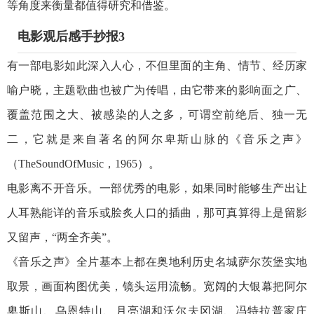
等角度来衡量都值得研究和借鉴。
电影观后感手抄报3
有一部电影如此深入人心，不但里面的主角、情节、经历家
喻户晓，主题歌曲也被广为传唱，由它带来的影响面之广、
覆盖范围之大、被感染的人之多，可谓空前绝后、独一无
二，它就是来自著名的阿尔卑斯山脉的《音乐之声》
（TheSoundOfMusic，1965）。
电影离不开音乐。一部优秀的电影，如果同时能够生产出让
人耳熟能详的音乐或脍炙人口的插曲，那可真算得上是留影
又留声，“两全齐美”。
《音乐之声》全片基本上都在奥地利历史名城萨尔茨堡实地
取景，画面构图优美，镜头运用流畅。宽阔的大银幕把阿尔
卑斯山、乌恩特山、月亮湖和沃尔夫冈湖、冯特拉普家庄