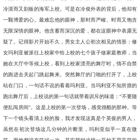
冷漠而又刻板的海军上校。可是在冷俊外表的背后，他却有
一颗博爱的心。最难忘他的眼神，那时而严峻、时而又饱含
无限深情的眼神。他含蓄而深沉的爱，都在这眼神中表露无
疑了。记得影片开始不久，男女主人公初次相见的情形：修
女玛利亚被派往上校家中给上校的七个孩子做家庭教师，当
她在大厅中等候上校，看到上校家漂亮的舞厅时，情不自禁
的跑进去关起门跳起舞来。突然舞厅的门啪的打开了，上校
站在门口，一句话不说的看着玛利亚。当玛利亚不知所措的
跑出舞厅后，上校说的第一句话就带着训斥的味道：“不要随
便乱闯房间”。这是上校的第一次登场，感觉很酷的那种。等
下一个镜头看清上校的脸，我才发现这真是个英俊的男人，
虽然在初次登场这几分钟的片断里，玛利亚似乎一直在微