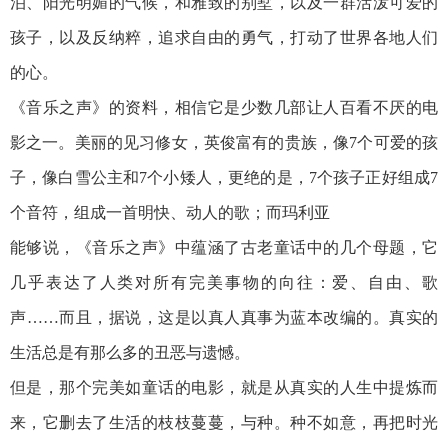
泊、阳光明媚的气候，和雅致的别墅，以及一群活泼可爱的
孩子，以及反纳粹，追求自由的勇气，打动了世界各地人们
的心。
《音乐之声》的资料，相信它是少数几部让人百看不厌的电
影之一。美丽的见习修女，英俊富有的贵族，像7个可爱的孩
子，像白雪公主和7个小矮人，更绝的是，7个孩子正好组成7
个音符，组成一首明快、动人的歌；而玛利亚
能够说，《音乐之声》中蕴涵了古老童话中的几个母题，它
几乎表达了人类对所有完美事物的向往：爱、自由、歌
声……而且，据说，这是以真人真事为蓝本改编的。真实的
生活总是有那么多的丑恶与遗憾。
但是，那个完美如童话的电影，就是从真实的人生中提炼而
来，它删去了生活的枝枝蔓蔓，与种。种不如意，再把时光