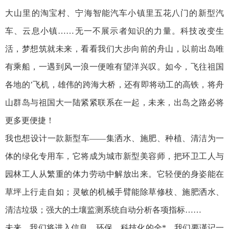
大山里的淘宝村、宁海智能汽车小镇里五花八门的新型汽
车、云息小镇……无一不展示者知识的力量。科技改变生
活，梦想筑就未来，看看我们大步向前的舟山，以前出岛唯
有乘船，一遇到风一浪一便唯有望洋兴叹。如今，飞往祖国
各地的’飞机，雄伟的跨海大桥，还有即将动工的高铁，将舟
山群岛与祖国大一陆紧紧联系在一起，未来，出岛之路必将
更多更便捷！
我也想设计一款新型车——集洒水、施肥、种植、清洁为一
体的绿化专用车，它将成为城市新型美容师，把环卫工人与
园林工人从繁重的体力劳动中解放出来。它轻便的身姿能在
草坪上行走自如；灵敏的机械手臂能除草修枝、施肥洒水、
清洁垃圾；强大的土壤监测系统自动分析各项指标……
未来，我们将进入信息、环保、科技化的全*。我们要谨记一