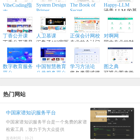
System Design
The Book of
Happy-LLM
VibeCoding指
Primer
Secret
涵盖 LLM 的基
南
Knowledge
帮助开发者学
本原理,训练流
一个通过与 AI
实用的列表、
习大型系统设
程,模型构建等
结对编程，将
手册、备忘
计原理、备战
内容,适合具备
想法变为现实
单、黑客技
丁香公开课
人卫慕课
正保会计网校
对啊网
技术面试，是
一定编程和深
的终极工作站
巧、一行代
丁香公开课是
汇集了182家医
专业的会计门
国内专业的财
系统设计领域
度学习知识的
码、命令行/网
将传统线下授
学高等院校的
户网站，专注
经财会会计类
的权威学习资
学习者。
页工具资源。
课搬到网络平
顶尖资源
财会职业培训
职业教育分班
源。
台
品牌,从事初级
直播网校
数字教育服务
中国智慧教育
学习方法论
图之典
会计职称考试
平台
公共服务平台
将各类思维模
可视化图表学
以数字化推动
全称中国国家
型、创新方法
习网站
教育高质量发
智慧教育公共
和项目管理工
展为核心，服
服务平台国际
具进行结构化
热门网站
务全国各级各
版
归纳
类学校、教
师、学生及社
中国家谱知识服务平台
会公众。
中国家谱知识服务平台是一个免费的家谱
检索工具，致力于为大众提供
发布时间：10-21