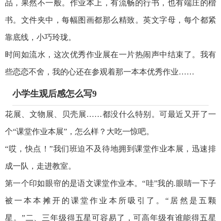
品，果然不一般。作业本上，有流畅的行书，也有端庄的楷
书。文件夹中，每幅图画都那么精致。英文字母，每个都紧
靠底线，小巧玲珑。
时间如流水，这次优秀作业展在一片热闹声中结束了。我有
些恋恋不舍，我的心还在参观着那一本本优秀作业……
小学生观后感怎么写9
花展、文物展、贝壳展……都没什么特别。可最近又开了一
个“课堂作业本展”，怎么样？大吃一惊吧。
“哎，快点！”我们班迫不及待地拥到课堂作业本展，迅速排
成一队，走进教室。
第一个印如眼帘的是语文课堂作业本。“哇”我的.眼睛一下子
被一本本摊开的课堂作业本所吸引了。“居然是五颗
星。”二、三年级得五星可容易了，可高年级有谁能得五星