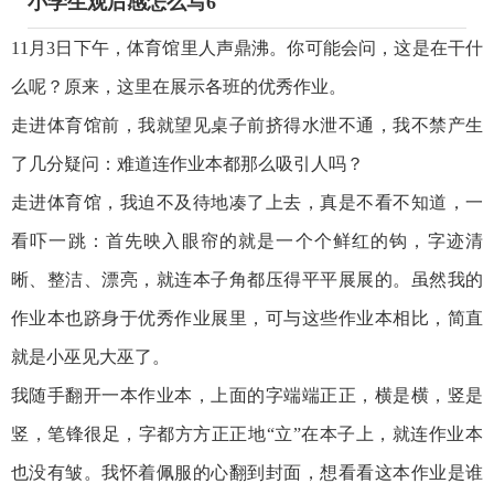
小学生观后感怎么写6
11月3日下午，体育馆里人声鼎沸。你可能会问，这是在干什
么呢？原来，这里在展示各班的优秀作业。
走进体育馆前，我就望见桌子前挤得水泄不通，我不禁产生
了几分疑问：难道连作业本都那么吸引人吗？
走进体育馆，我迫不及待地凑了上去，真是不看不知道，一
看吓一跳：首先映入眼帘的就是一个个鲜红的钩，字迹清
晰、整洁、漂亮，就连本子角都压得平平展展的。虽然我的
作业本也跻身于优秀作业展里，可与这些作业本相比，简直
就是小巫见大巫了。
我随手翻开一本作业本，上面的字端端正正，横是横，竖是
竖，笔锋很足，字都方方正正地“立”在本子上，就连作业本
也没有皱。我怀着佩服的心翻到封面，想看看这本作业是谁