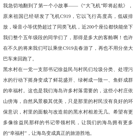
我急切地翻到了第一个小故事——《“大飞机”即将起航》，
原来祖国已经研发了飞机C919，它以飞行高度高，低碳排
放，噪音小等优势超过了同类飞机，近200个座位都快能坐下
我们整个五年级段的同学们了，那得是多大的客舱啊！也许
在不久的将来我们可以乘坐C919去春游了，再也不用分坐大
巴车来回跑了。
黑水村在一党一支部书记徐益民与村民们垃圾分类、处理污
水的行动下摇身变成了鲜花盛开、绿树成一陰一、鱼虾成群
的幸福村。这也是我们海岛许多村落需要的，这些小村庄依
山傍海，自然风景极其优美，只是那里的村民没有良好的环
保意识，村里的面貌与改造前的黑水村相差无几。希望有更
多像徐益民那样的书记带领村民，让我们的海岛拥有更多
的“幸福村”，让海岛变成真正的旅游胜地。