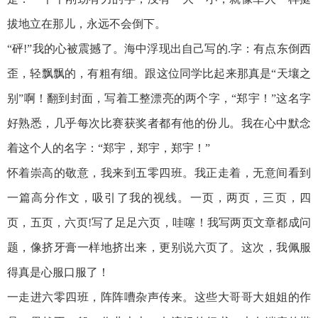
拔地立在那儿，永远不会倒下。
“砰!”我的心被震撼了。海中浮现出自己写的.字：有点东倒西
歪，轻飘飘的，有粗有细。跟这位同学比起来那真是“天壤之
别”啊！翻到封面，写着工整漂亮的两个字，“郑宇！”这名字
好熟悉，几乎每次比赛获奖者都有他的份儿。我在心中默念
着这个人的名字：“郑宇，郑宇，郑宇！”
怀着崇高的敬意，我来到五零四班。我正走着，无意间看到
一篇高分作文，吸引了我的视线。一页，两页，三页，四
页，五页，六页!写了足足六页，哇噻！我写两页文章都成问
题，像挤牙膏一样地挤出来，更别说六页了。这次，我佩服
得真是心服口服了！
一走进六零四班，阵阵嘈杂声传来。这些大哥哥大姐姐的作