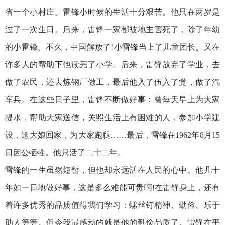
省一个小村庄。雷锋小时候的生活十分艰苦。他只在两岁是
过了一次生日。后来，雷锋一家都被地主害死了，除了年幼
的小雷锋。不久，中国解放了!小雷锋当上了儿童团长。又在
许多人的帮助下他读完了小学。后来，雷锋放弃了学业，去
做了农民，还去炼钢厂做工，最后他入了伍入了党，做了汽
车兵。在这些日子里，雷锋不断做好事：曾每天早上为大家
提水，帮助大家送信，关照生活上有困难的人，参加小学建
设，送大娘回家，为大家跑腿……最后，雷锋在1962年8月15
日因公牺牲。他只活了二十二年。
雷锋的一生虽然短暂，但他却永远活在人民的心中。他几十
年如一日地做好事，这是多么难能可贵啊!在雷锋身上，还有
着许多优秀的品质值得我们学习：螺丝钉精神、勤俭、乐于
助人等等。但令我最感动的就是他的勤俭品质了。雷锋在平