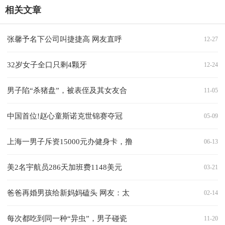
相关文章
张馨予名下公司叫捷捷高 网友直呼
12-27
32岁女子全口只剩4颗牙
12-24
男子陷“杀猪盘”，被表侄及其女友合
11-05
中国首位!赵心童斯诺克世锦赛夺冠
05-09
上海一男子斥资15000元办健身卡，撸
06-13
美2名宇航员286天加班费1148美元
03-21
爸爸再婚男孩给新妈妈磕头 网友：太
02-14
每次都吃到同一种“异虫”，男子碰瓷
11-20