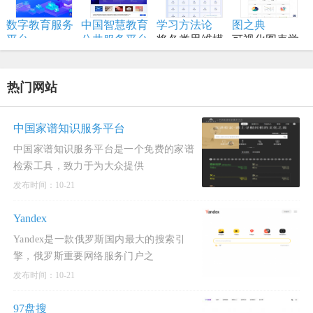
课搬到网络平
顶尖资源
财会职业培训
职业教育分班
源。
台
品牌,从事初级
直播网校
数字教育服务
中国智慧教育
学习方法论
图之典
会计职称考试
平台
公共服务平台
将各类思维模
可视化图表学
以数字化推动
全称中国国家
型、创新方法
习网站
教育高质量发
智慧教育公共
和项目管理工
展为核心，服
服务平台国际
具进行结构化
热门网站
务全国各级各
版
归纳
类学校、教
师、学生及社
中国家谱知识服务平台
会公众。
中国家谱知识服务平台是一个免费的家谱
检索工具，致力于为大众提供
发布时间：10-21
Yandex
Yandex是一款俄罗斯国内最大的搜索引
擎，俄罗斯重要网络服务门户之
发布时间：10-21
97盘搜