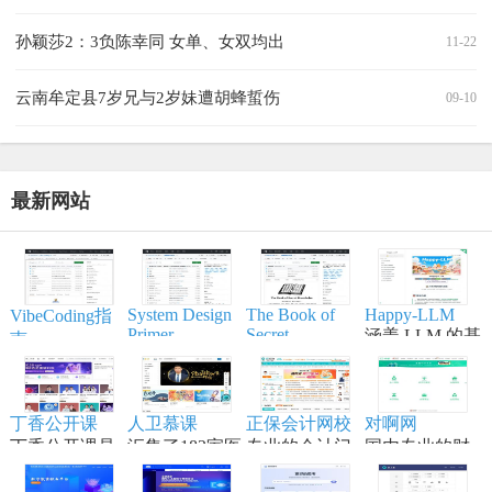
孙颖莎2：3负陈幸同 女单、女双均出
11-22
云南牟定县7岁兄与2岁妹遭胡蜂蜇伤
09-10
最新网站
System Design
The Book of
Happy-LLM
VibeCoding指
Primer
Secret
涵盖 LLM 的基
南
Knowledge
帮助开发者学
本原理,训练流
一个通过与 AI
实用的列表、
习大型系统设
程,模型构建等
结对编程，将
手册、备忘
计原理、备战
内容,适合具备
想法变为现实
单、黑客技
丁香公开课
人卫慕课
正保会计网校
对啊网
技术面试，是
一定编程和深
的终极工作站
巧、一行代
丁香公开课是
汇集了182家医
专业的会计门
国内专业的财
系统设计领域
度学习知识的
码、命令行/网
将传统线下授
学高等院校的
户网站，专注
经财会会计类
的权威学习资
学习者。
页工具资源。