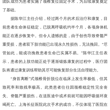
团队成功为患者实施了颈椎复位固定手术，为后续康复奠定
了基础。
据陈华江主任介绍，经过两个月的术后治疗和康复，目
前患者生命体征稳定，已脱离呼吸机约半个月，各项身体机
能正在逐步恢复中。但令人遗憾的是，由于创伤导致脊髓严
重受损，患者双下肢功能已出现永久性损伤，无法挽回。“尽
管如此，能成功挽救患者生命已实属不易。”陈华江主任表
示，患者的上肢功能正处于逐渐锻炼康复的过程中，医疗团
队将通过康复训练帮助其尽可能恢复部分生活自理能力。
“身首离断”式颈椎骨折脱位在临床上发生率极低，但其
致死率和致残率极高。此类患者往往因颈椎稳定性完全丧
失、脊髓严重损伤，在送医途中或术前就可能因呼吸循环衰
竭死亡。上海长征医院此次手术的成功，不仅体现了医院在