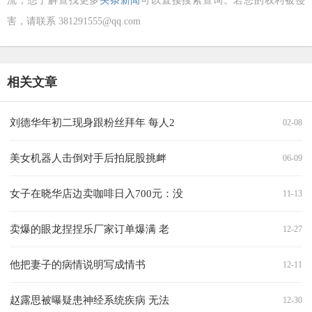
流，想了解查找更多
头条新闻
可以直接搜索查询。若您的权利被侵
害，请联系 381291555@qq.com
相关文章
刘德华年初二现身跟粉丝拜年 每人2
02-08
美女机器人击倒对手后拍屁股挑衅
06-09
女子在晓华店边卖咖啡日入700元：没
11-13
卖爆的眼龙捏捏乐厂家订单爆满 老
12-27
他把妻子的病情说明写成情书
12-11
赵露思被曝疑患神经系统疾病 无法
12-30