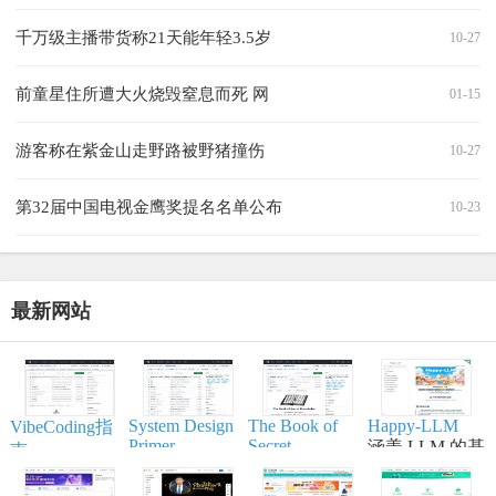
千万级主播带货称21天能年轻3.5岁
10-27
前童星住所遭大火烧毁窒息而死 网
01-15
游客称在紫金山走野路被野猪撞伤
10-27
第32届中国电视金鹰奖提名名单公布
10-23
最新网站
System Design
The Book of
Happy-LLM
VibeCoding指
Primer
Secret
涵盖 LLM 的基
南
Knowledge
帮助开发者学
本原理,训练流
一个通过与 AI
实用的列表、
习大型系统设
程,模型构建等