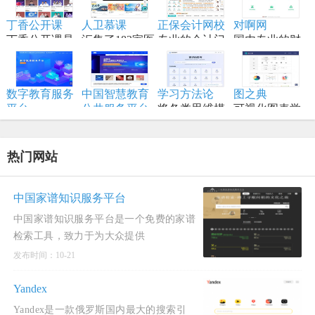
结对编程，将
手册、备忘
计原理、备战
内容,适合具备
想法变为现实
单、黑客技
丁香公开课
人卫慕课
正保会计网校
对啊网
技术面试，是
一定编程和深
的终极工作站
巧、一行代
丁香公开课是
汇集了182家医
专业的会计门
国内专业的财
系统设计领域
度学习知识的
码、命令行/网
将传统线下授
学高等院校的
户网站，专注
经财会会计类
的权威学习资
学习者。
页工具资源。
课搬到网络平
顶尖资源
财会职业培训
职业教育分班
源。
台
品牌,从事初级
直播网校
数字教育服务
中国智慧教育
学习方法论
图之典
会计职称考试
平台
公共服务平台
将各类思维模
可视化图表学
以数字化推动
全称中国国家
型、创新方法
习网站
教育高质量发
智慧教育公共
和项目管理工
展为核心，服
服务平台国际
具进行结构化
热门网站
务全国各级各
版
归纳
类学校、教
师、学生及社
中国家谱知识服务平台
会公众。
中国家谱知识服务平台是一个免费的家谱
检索工具，致力于为大众提供
发布时间：10-21
Yandex
Yandex是一款俄罗斯国内最大的搜索引