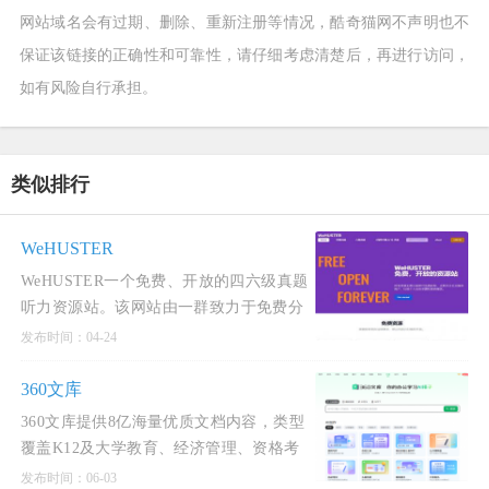
网站域名会有过期、删除、重新注册等情况，酷奇猫网不声明也不
保证该链接的正确性和可靠性，请仔细考虑清楚后，再进行访问，
如有风险自行承担。
类似排行
WeHUSTER
WeHUSTER一个免费、开放的四六级真题
听力资源站。该网站由一群致力于免费分
发资源的热血青年创建，其核心宗旨是提
发布时间：04-24
供海量的大学英语四六级考试真题、听力
音频和答案解析，所有资源无需注册即可
360文库
免费获取，杜绝了个人信息泄
360文库提供8亿海量优质文档内容，类型
覆盖K12及大学教育、经济管理、资格考
试等。深度融合AI技术，致力于赋能办公
发布时间：06-03