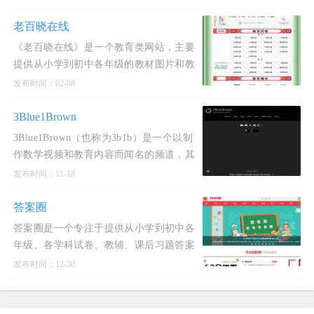
&学习用户的创作场景，提供AI写作、
AIPPT、AI问答等功能，解决用户日常搜
老百晓在线
索、浏览阅读、写作创作等全过程，实
《老百晓在线》是一个教育类网站，主要
提供从小学到初中各年级的教材图片和教
学资源。该网站涵盖了从一年级到九年级
发布时间：02-08
的上册和下册教材，并且提供了丰富的教
学设计、教学反思、课
3Blue1Brown
3Blue1Brown（也称为3b1b）是一个以制
作数学视频和教育内容而闻名的频道，其
官网为 www.3blue1brown.com。该频道由
发布时间：11-18
Grant Sanderson创立，他曾在斯坦福大学
学习，并在Khan Academy工作过。
答案圈
3Blue1Brown的视频内容涵盖广泛，包括
答案圈是一个专注于提供从小学到初中各
数
年级、各学科试卷、教辅、课后习题答案
的在线平台。它旨在帮助学生和家长在完
发布时间：12-30
成作业后，能够快速、准确地检查自己的
答案是否正确，从而更