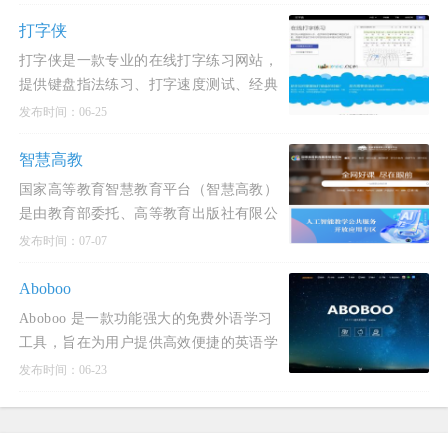
台主要面向需要提高打字速度和准确度的
用户，包括学生、上班族和自由职业者
打字侠
等，满足不同用户的需求。在线
打字侠是一款专业的在线打字练习网站，
提供键盘指法练习、打字速度测试、经典
打字游戏、双拼输入法打字练习等多个功
发布时间：06-25
能，帮助用户快速掌握盲打键盘的指法，
提升打字速率和准确性。
智慧高教
国家高等教育智慧教育平台（智慧高教）
是由教育部委托、高等教育出版社有限公
司建设和运行维护、北京理工大学提供技
发布时间：07-07
术支持的全国性、综合性在线开放课程平
台。网站致力于汇聚优质高等教育在线课
Aboboo
程等资源，并推进广泛传播
Aboboo 是一款功能强大的免费外语学习
工具，旨在为用户提供高效便捷的英语学
习体验。其官网介绍中提到，Aboboo 提
发布时间：06-23
供了包括听力、口语、阅读和写作在内的
全方位学习功能，满足用户多样化的需
求。