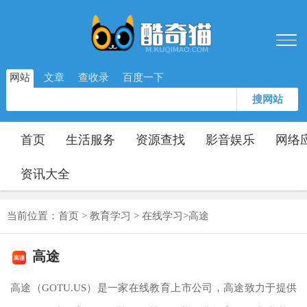
网站
文章
查收录
百度一下
搜网站
首页
生活服务
资源查找
影音娱乐
网络
资讯大全
当前位置：
首页
>
教育学习
>
在线学习
>
高途
高途
高途（GOTU.US）是一家在线教育上市公司，高途致力于提供