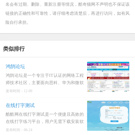
名会有过期、删除、重新注册等情况，酷奇猫网不声明也不保证该
链接的正确性和可靠性，请仔细考虑清楚后，再进行访问，如有风
险自行承担。
类似排行
鸿鹄论坛
鸿鹄论坛是一个专注于IT认证的网络工程
师技术社区，主要面向思科、华为和微软
等品牌的认证考试。鸿鹄论坛的官网是
发布时间：12-09
bbs.hh010.com 。该论坛内容涵盖思科认
证（如CCNA、CCNP、CCIE
在线打字测试
酷酷网在线打字测试是一个便捷且高效的
在线打字练习平台，用户无需下载安装软
件，只需通过网页即可进行测试。这一平
发布时间：06-24