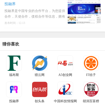
立于2003年的高端平
投融界
投融界是中国专业的合作平台，为您提供
合作，天使合作，债权合作等信息，拥有
超百万的合作机构、企业与个人用户入
发布时间：12-13
驻。专为中小微企业解决合作难问题。投
融界通过线上＋线下、标准化 ＋
猜你喜欢
福布斯
猎云网
A5创业网
IT桔子
投融界
创头条
中国科技情报网
胡润百富榜