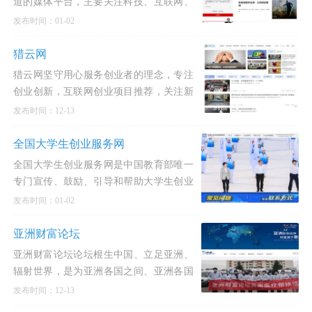
道的媒体平台，主要关注科技、互联网、
汽车、消费等多个领域的新闻和分析。其
发布时间：01-02
内容涵盖独家新闻、行业动态、公司财报
解读等
猎云网
猎云网坚守用心服务创业者的理念，专注
创业创新，互联网创业项目推荐，关注新
产品、新公司、新模式，以产业趋势解读
发布时间：12-13
以及美国硅谷动态闻名业界。为创业者、
投资人及相关业内人士提供
全国大学生创业服务网
全国大学生创业服务网是中国教育部唯一
专门宣传、鼓励、引导和帮助大学生创业
的官方网站。该网站于2011年3月29日由
发布时间：01-02
中共中央政治局常委、十二届全国政协主
席俞正声和前国务
亚洲财富论坛
亚洲财富论坛论坛根生中国、立足亚洲、
辐射世界，是为亚洲各国之间、亚洲各国
与世界其它地区之间经济交流与商务交流
发布时间：12-13
合作的高端平台。亚洲财富论坛是一个成