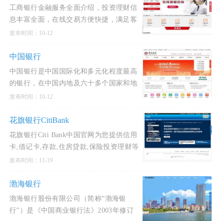
工商银行金融服务全面介绍，投资理财信
息丰富全面，在线交易方便快捷，满足客
户专业化、多元化、人性化的金融服务需
发布时间：10-12
求，打造集业务、信息、交易、购物、互
动于一体综合性金融服务平
中国银行
中国银行是中国国际化和多元化程度最高
的银行，在中国内地及六十多个国家和地
区为客户提供全面的金融服务。主要经营
发布时间：10-12
商业银行业务：公司金融、个人金融和金
融市场业务，并通过附属
花旗银行CitiBank
花旗银行Citi Bank中国官网为您提供信用
卡,借记卡,存款,住房贷款,保险投资理财等
环球银行金融服务,诚邀您的关注.花旗集
发布时间：11-19
团是企业与机构客户的卓越银行伙伴，尤
其在提供跨境服
渤海银行
渤海银行股份有限公司（简称“渤海银
行”）是《中国商业银行法》2003年修订