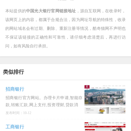
本站提供的
中国光大银行官网链接地址
，源自互联网，在收录时，
该网页上的内容，都属于合规合法，因为网址导航的特殊性，收录
的网站域名会有过期、删除、重新注册等情况，酷奇猫网不声明也
不保证该链接的正确性和可靠性，请仔细考虑清楚后，再进行访
问，如有风险自行承担。
类似排行
招商银行
招商银行官方网站。办理卡片申请,智能存
款,转账汇款,网上支付,投资理财,贷款消
费,信用卡还款,生活缴费,外汇买卖,实时利
发布时间：10-12
率,汇率查询,公司理财,企业贷款等业务,享
受一站式综
工商银行