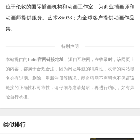
位于伦敦的国际插画机构和动画工作室，为商业插画师和
动画师提供服务。艺术&#038；为全球客户提供动画作品
集。
特别声明
本站提供的
Folio官网链接地址
，源自互联网，在收录时，该网页上
的内容，都属于合规合法，因为网址导航的特殊性，收录的网站域
名会有过期、删除、重新注册等情况，酷奇猫网不声明也不保证该
链接的正确性和可靠性，请仔细考虑清楚后，再进行访问，如有风
险自行承担。
类似排行