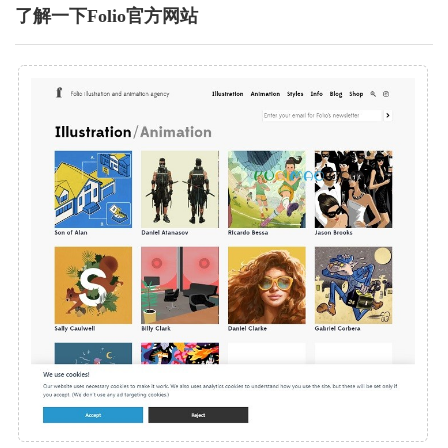
了解一下Folio官方网站