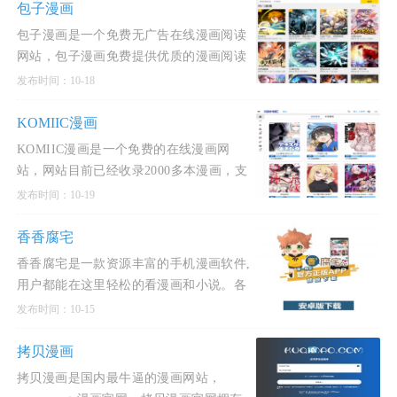
包子漫画
包子漫画是一个免费无广告在线漫画阅读
网站，包子漫画免费提供优质的漫画阅读
体验，包括连载漫画、玄幻漫画、科幻漫
发布时间：10-18
画、竞技体育漫画、军事漫画等等类型的
漫画，而且网站阅读体验
KOMIIC漫画
KOMIIC漫画是一个免费的在线漫画网
站，网站目前已经收录2000多本漫画，支
持进行翻页或滚动观看。酷奇猫提醒网站
发布时间：10-19
右上角有登录页面，登录后每天可免费看
800张，可以满足大多数人的需
香香腐宅
香香腐宅是一款资源丰富的手机漫画软件,
用户都能在这里轻松的看漫画和小说。各
类题材应有尽有,多种类型漫画随心切换。
发布时间：10-15
拥有海量国内漫画和日漫韩漫等内容。
拷贝漫画
拷贝漫画是国内最牛逼的漫画网站，