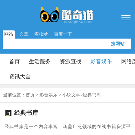
网站
文章
查收录
百度一下
搜网站
首页
生活服务
资源查找
影音娱乐
网络
资讯大全
当前位置：
首页
>
影音娱乐
>
小说文学
>
经典书库
经典书库
经典书库是一个内容丰富、涵盖广泛领域的在线书籍资源平