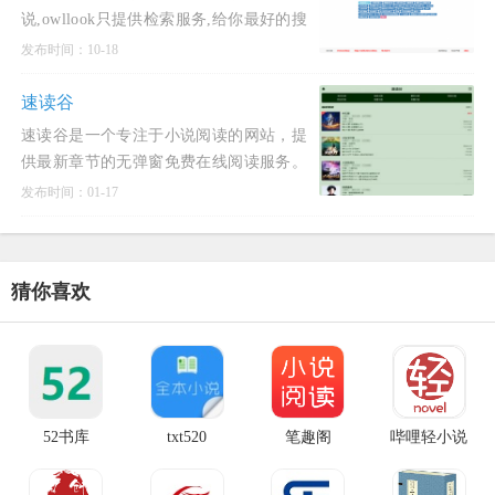
说,owllook只提供检索服务,给你最好的搜
索服务,最清新简洁的阅读体验,无广告,页
发布时间：10-18
面清爽,免费全本小说,酷酷小说搜索如遇
打不开某书源,
速读谷
速读谷是一个专注于小说阅读的网站，提
供最新章节的无弹窗免费在线阅读服务。
该网站以清爽干净的界面和无不良弹窗的
发布时间：01-17
阅读体验为特色，支持纯手打无错字小说
全文阅读，更新速度快且
猜你喜欢
52书库
txt520
笔趣阁
哔哩轻小说