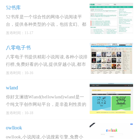
52书库
52书库是一个综合性的网络小说阅读平
台，提供各种类型的小说，包括玄幻、都
市、言情、耽美小说、武侠修真、都市言
发布时间：11-17
情、言情穿越、科幻异能等。52书库
(www.po5.net)分享各类好看
八零电子书
八零电子书提供精彩小说阅读,各种小说排
行榜,免费好看的小说,提供穿越小说,都市
小说,言情小说,玄幻小说,重生小说,网游小
发布时间：10-16
说,武侠小说,历史小说等全本全集完结小
说在线阅读及
wland
你好文澜德Wland(hellowland)wland是一
个纯文字创作网站平台，是非盈利性质的
纯文字内容创作发布平台，专门为作者提
发布时间：10-18
供相应功能的创作平台。wland的设计核
心主旨是让文学创作能
owllook
owllook,小说阅读,小说搜索引擎,免费小