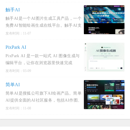
能的在线绘图平台，旨在为用户提供便
捷、高效的图像生成服务。该平台不
触手AI
触手AI是一个AI图片生成工具产品，一个
免费AI智能绘画生成在线平台。触手AI支
持文字生成AI图；支持图生图；可
发布时间：11-07
controlnet条件生图，上传特征参考图和特
征，依照特征进行创作；支持inpain
PixPark AI
PixPark AI 是一款一站式 AI 图像生成与
编辑平台，让你在浏览器里快速完成
从“生图”到“改图”的全流程创作。支持文
发布时间：03-09
生图、图生图风格转换、背景移除、物体
擦除、局部重绘（inpainting）、画面扩展
简单AI
（outpainting）、高清修复
简单AI是搜狐公司旗下AI绘画产品。简单
AI提供全面的AI社区服务，包括AI作图、
文生图prompt社区、AI文案、AI头像、AI
发布时间：11-08
素材、AI设计等。以“快人一步，轻松玩
转AI”为理