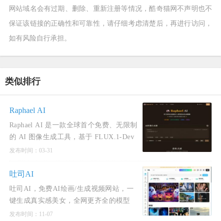
网站域名会有过期、删除、重新注册等情况，酷奇猫网不声明也不
保证该链接的正确性和可靠性，请仔细考虑清楚后，再进行访问，
如有风险自行承担。
类似排行
Raphael AI
Raphael AI 是一款全球首个免费、无限制
的 AI 图像生成工具，基于 FLUX.1-Dev
模型开发，为用户提供了一种零成本、高
发布时间：03-31
效率且高质量的艺术创作平台。用户无需
注册或登录即可使用
吐司AI
吐司AI，免费AI绘画/生成视频网站，一
键生成真实感美女，全网更齐全的模型
库。吐司AI（TusiArt）是一个基于人工智
发布时间：11-07