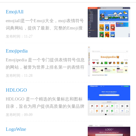
EmojiAll
emojiall是一个Emoji大全，moji表情符号
词典网站，提供了最新、完整的Emoji搜
索和相关信息，包括表情符号含义、使用
发布时间：11-27
示例、Unicode代码点、高分辨率图片、
复制和粘贴，以及Emoji大数
Emojipedia
Emojipedia 是一个专门提供表情符号信息
的网站，被誉为世界上排名第一的表情符
号参考网站。该网站由Jeremy Burge于
发布时间：11-28
2013年9月创立，旨在为用户提供最专
业、可信赖且最新的表情符
HDLOGO
HDLOGO 是一个精选的矢量标志和图标
目录，旨在为用户提供高质量的矢量品牌
标志和图标资源。一个专注于高质量矢量
发布时间：09-09
品牌标志的免费下载平台，致力于为设计
师、营销人员及企业用户提供丰富的品牌
LogoWine
标识资源。该平台每天都会更