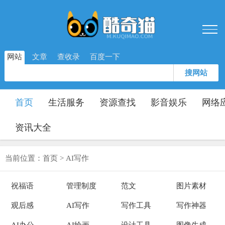
网站
文章
查收录
百度一下
搜网站
首页
生活服务
资源查找
影音娱乐
网络
资讯大全
当前位置：
首页
>
AI写作
祝福语
管理制度
范文
图片素材
观后感
AI写作
写作工具
写作神器
AI办公
AI绘画
设计工具
图像生成