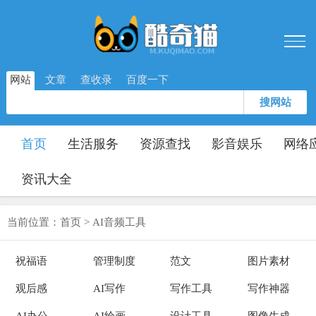
网站
文章
查收录
百度一下
搜网站
首页
生活服务
资源查找
影音娱乐
网络
资讯大全
当前位置：
首页
>
AI音频工具
祝福语
管理制度
范文
图片素材
观后感
AI写作
写作工具
写作神器
AI办公
AI绘画
设计工具
图像生成