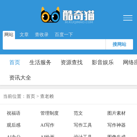
网站
文章
查收录
百度一下
搜网站
首页
生活服务
资源查找
影音娱乐
网络
资讯大全
当前位置：
首页
>
查老赖
祝福语
管理制度
范文
图片素材
观后感
AI写作
写作工具
写作神器
AI办公
AI绘画
设计工具
图像生成