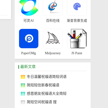
可灵AI
百科在线
渐变背景生成
器
PaperOMg
Midjourney
JS Paint
最新文章
1
冬日温馨祝福语简短词语
2
简短短信新春祝福语
3
感恩朋友祝福语大全简短
4
简短空间祝福语 搜