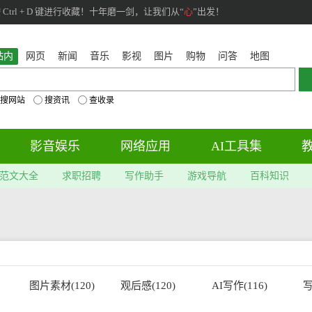
rl + D 键进行收藏！十年磨一剑，让我们从“
心
”出发！
站内
网页
新闻
音乐
影视
图片
购物
问答
地图
搜网站
搜资讯
查收录
影音娱乐
网络应用
AI工具集
范文大全
求职招聘
写作助手
游戏导航
百科知识
图片素材(120)
观后感(120)
AI写作(116)
写