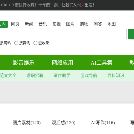
rl + D 键进行收藏！十年磨一剑，让我们从“
心
”出发！
站内
网页
新闻
音乐
影视
图片
购物
问答
地图
搜网站
搜资讯
查收录
影音娱乐
网络应用
AI工具集
范文大全
求职招聘
写作助手
游戏导航
百科知识
图片素材(120)
观后感(120)
AI写作(116)
写