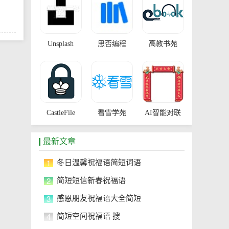
Unsplash
思否编程
高教书苑
CastleFile
看雪学苑
AI智能对联
最新文章
1
冬日温馨祝福语简短词语
2
简短短信新春祝福语
3
感恩朋友祝福语大全简短
4
简短空间祝福语 搜