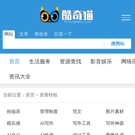
网站
文章
查收录
百度一下
搜网站
首页
生活服务
资源查找
影音娱乐
网络
资讯大全
当前位置：
首页
>
房屋转租
祝福语
管理制度
范文
图片素材
观后感
AI写作
写作工具
写作神器
AI办公
AI绘画
设计工具
图像生成