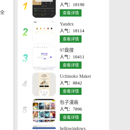
人气：18190
台
的全
查看详情
Yandex
人气：18114
查看详情
97盘搜
人气：10411
查看详情
Uchinoko Maker
人气：8842
查看详情
包子漫画
人气：7896
查看详情
hellowindows