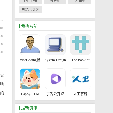
心得体会
演讲稿
读后感
总结与计划
03
最新网站
10
28
08
20
VibeCoding指
System Design
The Book of
南
Primer
Secret
安
Knowledge
响
的
Happy-LLM
丁香公开课
人卫慕课
最新资讯