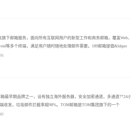
电信旗下邮箱服务，面向所有互联网用户的新型工作和商务邮箱，覆盖Web
Android等多个终端，满足用户随时随地处理邮件需要。189邮箱提倡&ldquo
36
邮箱最早期品牌之一，设有独立海外服务器，安全加密通道，多通道7*24
端收发，垃圾邮件拦截率超98%。TOM邮箱是TOM集团旗下的一个
40