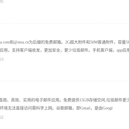
35
a.com和@sina.cn为后缀的免费邮箱。2G超大附件和50M普通附件，容量5
应用，支持客户端收发，更加安全，更少垃圾邮件。手机客户端，app应
53
一款直观、高效、实用的电子邮件应用。免费提供15GB存储空间,垃圾邮件更少
境无法直接访问需科学上网。谷歌邮箱，即Gmail，是由Googl
62