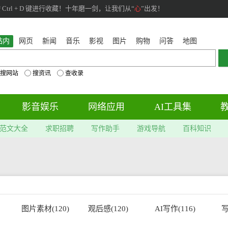
rl + D 键进行收藏！十年磨一剑，让我们从“
心
”出发！
站内
网页
新闻
音乐
影视
图片
购物
问答
地图
搜网站
搜资讯
查收录
影音娱乐
网络应用
AI工具集
范文大全
求职招聘
写作助手
游戏导航
百科知识
图片素材(120)
观后感(120)
AI写作(116)
写