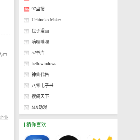
97盘搜
Uchinoko Maker
包子漫画
嘀哩嘀哩
52书库
为中
hellowindows
神仙代售
八零电子书
搜鸽天下
MX动漫
企业
神奇海螺试验场
猜你喜欢