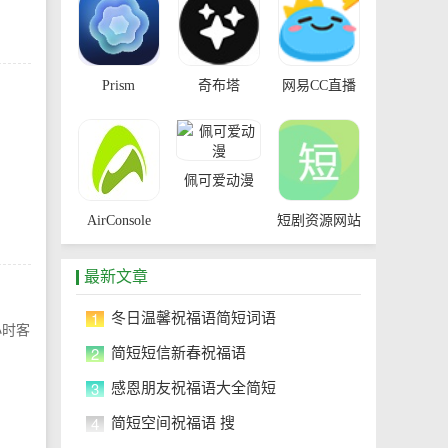
Prism
奇布塔
网易CC直播
、
佩可爱动漫
AirConsole
短剧资源网站
最新文章
1
冬日温馨祝福语简短词语
小时客
2
简短短信新春祝福语
3
感恩朋友祝福语大全简短
4
简短空间祝福语 搜